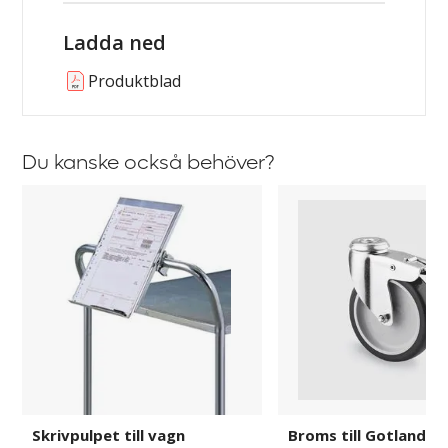
Ladda ned
Produktblad
Du kanske också behöver?
Skrivpulpet
Broms
till
till
vagn
Gotland,
Balder,
Ven
och
Alfer
Skrivpulpet till vagn
Broms till Gotland, B