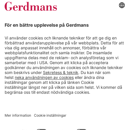
Kundcase
Magasin
Läsvärt
Kontakt
info@gerdmans.se
0433-740 80
Kundservice öppettider
Vardagar 07.30-17.00
© 2026 Gerdmans Inredningar AB Alla priser är exklusive moms.
Ett företag i Takkt-gruppen
Cookie inställningar