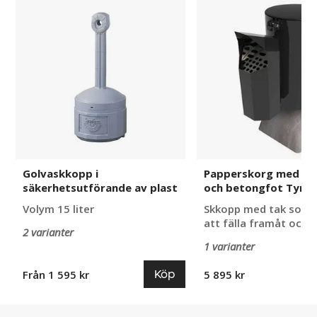
Golvaskkopp
Papperskorg
i
med
säkerhetsutförande
askkopp
av
och
plast
betongfot
Tyra
Golvaskkopp i
Papperskorg med a
säkerhetsutförande av plast
och betongfot Tyra
Volym 15 liter
Skkopp med tak som ä
att fälla framåt och
2 varianter
1 varianter
Köp
Från 1 595 kr
5 895 kr