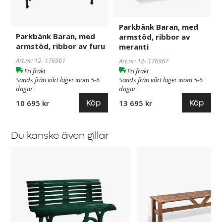
ribbor
ribbor
av
av
furu
meranti
Parkbänk Baran, med
Parkbänk Baran, med
armstöd, ribbor av
armstöd, ribbor av furu
meranti
Art.nr: 12-
176961
Art.nr: 12-
176967
Fri frakt
Fri frakt
Sänds från vårt lager inom 5-6
Sänds från vårt lager inom 5-6
dagar
dagar
Köp
Köp
10 695 kr
13 695 kr
Du kanske även gillar
Parkbänk
Sittbänk
Ropi
Viking
13