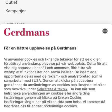
Outlet
Kampanjer
Inspireras
Kundcase
Magasin
Läsvärt
Kontakt
info@gerdmans.se
0433-740 80
Kundservice öppettider
Vardagar 07.30-17.00