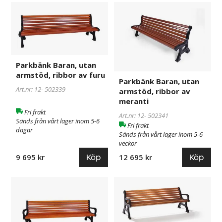
Parkbänk
502339
Parkbänk
502341
Baran,
Baran,
utan
utan
armstöd,
armstöd,
ribbor
ribbor
av
av
Parkbänk Baran, utan
furu
meranti
armstöd, ribbor av furu
Parkbänk Baran, utan
Art.nr: 12-
502339
armstöd, ribbor av
meranti
Fri frakt
Art.nr: 12-
502341
Sänds från vårt lager inom 5-6
Fri frakt
dagar
Sänds från vårt lager inom 5-6
veckor
Köp
Köp
9 695 kr
12 695 kr
Parkbänk
176961
Parkbänk
176967
Baran,
Baran,
med
med
armstöd,
armstöd,