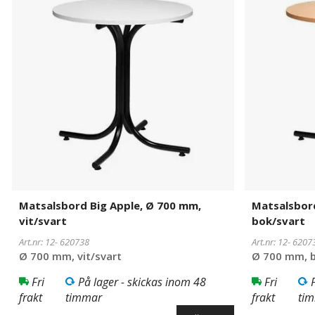
Apple,
Apple,
Ø
Ø
700
700
mm,
mm,
vit/svart
bok/svart
Matsalsbord Big Apple, Ø 700 mm,
Matsalsbord
vit/svart
bok/svart
Art.nr: 12-
620738
Art.nr: 12-
6207
Ø 700 mm, vit/svart
Ø 700 mm, b
Fri
På lager - skickas inom 48
Fri
frakt
timmar
frakt
ti