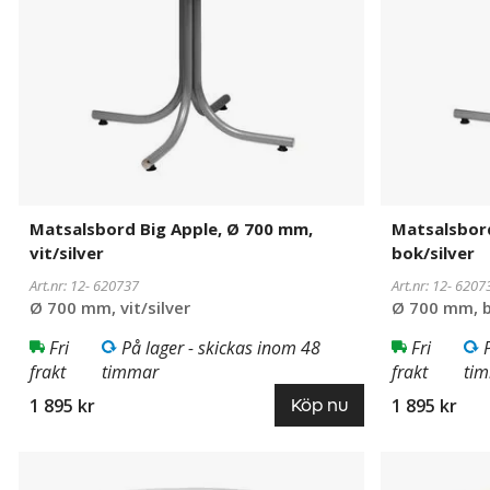
mm,
mm,
vit/silver
bok/silver
Matsalsbord Big Apple, Ø 700 mm,
Matsalsbord
vit/silver
bok/silver
Art.nr: 12-
620737
Art.nr: 12-
6207
Ø 700 mm, vit/silver
Ø 700 mm, b
Fri
På lager - skickas inom 48
Fri
frakt
timmar
frakt
ti
1 895 kr
1 895 kr
Köp nu
Matsalsbord
620738
Matsalsbord
620732
Big
Big