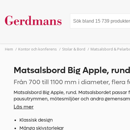
Hem
/
Kontor och konferens
/
Stolar & Bord
/
Matsalsbord & Pelarb
Matsalsbord Big Apple, run
Från 700 till 1100 mm i diameter, flera 
Matsalsbord Big Apple, rund. Matsalsbordet passar f
pausutrymmen, mötesmiljöer och andra gemensamm
bordsskivan skapar en social sittmiljö och erbjuder e
Läs mer
många olika användningsområden. Tack vare flera st
anpassas efter lokalens behov och förutsättningar.
Klassisk design
Många skivstorlekar