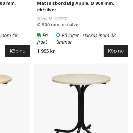
900 mm,
Matsalsbord Big Apple, Ø 900 mm,
ek/silver
Art.nr: 12-
620747
Ø 900 mm, ek/silver
s inom 48
Fri
På lager - skickas inom 48
frakt
timmar
1 995 kr
Köp nu
Köp nu
Matsalsbord
620748
Big
Apple,
Ø
900
mm,
ek/svart