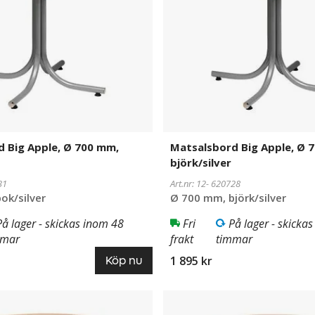
mm,
björk/silver
 Big Apple, Ø 700 mm,
Matsalsbord Big Apple, Ø 
björk/silver
31
Art.nr: 12-
620728
ok/silver
Ø 700 mm, björk/silver
På lager - skickas inom 48
Fri
På lager - skicka
mmar
frakt
timmar
1 895 kr
Köp nu
Matsalsbord
620729
Big