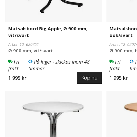
Matsalsbord Big Apple, Ø 900 mm,
Matsalsbord
vit/svart
bok/svart
Art.nr: 12-
620751
Art.nr: 12-
6207
Ø 900 mm, vit/svart
Ø 900 mm, b
Fri
På lager - skickas inom 48
Fri
frakt
timmar
frakt
ti
1 995 kr
1 995 kr
Köp nu
Matsalsbord
620749
Matsalsbord
620743
Big
Big
Apple,
Apple,
Ø
Ø
900
900
mm,
mm,
vit/krom
bok/krom