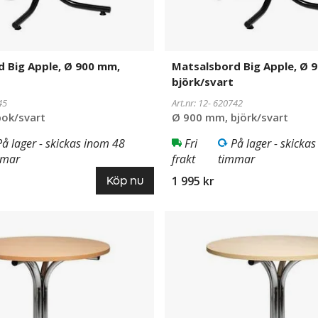
 Big Apple, Ø 900 mm,
Matsalsbord Big Apple, Ø 
björk/svart
45
Art.nr: 12-
620742
ok/svart
Ø 900 mm, björk/svart
På lager - skickas inom 48
Fri
På lager - skicka
mmar
frakt
timmar
1 995 kr
Köp nu
Matsalsbord
620740
Big
Apple,
Ø
900
mm,
björk/krom