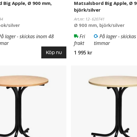
 Big Apple, Ø 900 mm,
Matsalsbord Big Apple, Ø 
björk/silver
44
Art.nr: 12-
620741
ok/silver
Ø 900 mm, björk/silver
På lager - skickas inom 48
Fri
På lager - skicka
mmar
frakt
timmar
1 995 kr
Köp nu
Matsalsbord
620742
Big
Apple,
Ø
900
mm,
björk/svart