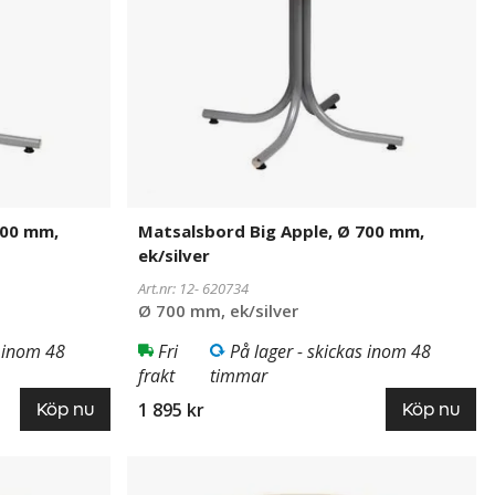
mm,
ek/silver
700 mm,
Matsalsbord Big Apple, Ø 700 mm,
ek/silver
Art.nr: 12-
620734
Ø 700 mm, ek/silver
s inom 48
Fri
På lager - skickas inom 48
frakt
timmar
1 895 kr
Köp nu
Köp nu
Matsalsbord
620735
Big