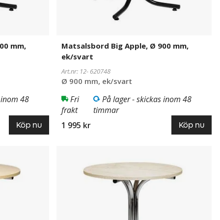
900 mm,
Matsalsbord Big Apple, Ø 900 mm,
ek/svart
Art.nr: 12-
620748
Ø 900 mm, ek/svart
s inom 48
Fri
På lager - skickas inom 48
frakt
timmar
1 995 kr
Köp nu
Köp nu
Matsalsbord
620746
Big
Apple,
Ø
900
mm,
ek/krom