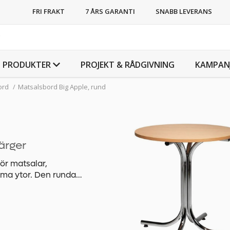
FRI FRAKT
7 ÅRS GARANTI
SNABB LEVERANS
PRODUKTER
PROJEKT & RÅDGIVNING
KAMPAN
ord
/
Matsalsbord Big Apple, rund
d
färger
ör matsalar,
a ytor. Den runda
n funktionell lösning för
orlekar kan bordet enkelt