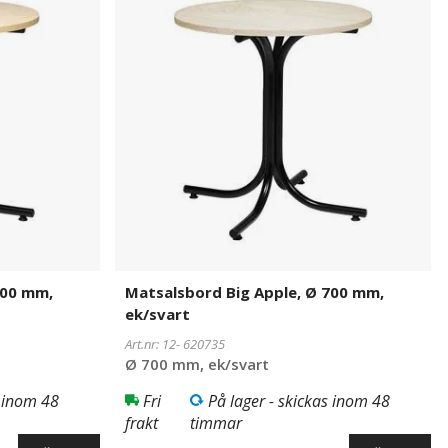
Apple,
Ø
700
mm,
ek/svart
700 mm,
Matsalsbord Big Apple, Ø 700 mm,
ek/svart
Art.nr: 12-
620735
Ø 700 mm, ek/svart
s inom 48
Fri
På lager - skickas inom 48
frakt
timmar