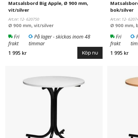
Matsalsbord Big Apple, Ø 900 mm,
Matsalsbord
vit/silver
bok/silver
Art.nr: 12-
620750
Art.nr: 12-
6207
Ø 900 mm, vit/silver
Ø 900 mm, b
Fri
På lager - skickas inom 48
Fri
frakt
timmar
frakt
ti
1 995 kr
1 995 kr
Köp nu
Matsalsbord
620751
Matsalsbord
620745
Big
Big
Apple,
Apple,
Ø
Ø
900
900
mm,
mm,
vit/svart
bok/svart