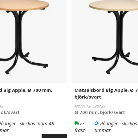
Apple,
Ø
700
mm,
björk/svart
 Big Apple, Ø 700 mm,
Matsalsbord Big Apple, Ø 
björk/svart
32
Art.nr: 12-
620729
ok/svart
Ø 700 mm, björk/svart
På lager - skickas inom 48
Fri
På lager - skicka
mmar
frakt
timmar