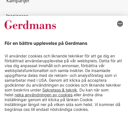
Kampanjer
Inspireras
Kundcase
Magasin
Läsvärt
Kontakt
info@gerdmans.se
0433-740 80
Kundservice öppettider
Vardagar 07.30-17.00