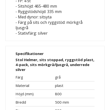
- FP: 4 st
- Sitshöjd: 465-480 mm
- Ryggstödshöjd: 335 mm
- Med dynor: sitsyta
- Färg på sits och ryggstöd: mörkgrå
ljusgrå
- Stativfärg: silver
Specifikationer
Stol Helmer, sits stoppad, ryggstöd plast,
4-pack, sits mörkgrå/ljusgrå, underrede
silver
Färg
grå
Material
plast
Höjd (mm)
800
Bredd
500 mm