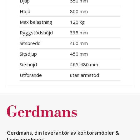
Djup
550 mm
Höjd
800 mm
Max belastning
120 kg
Ryggstödshöjd
335 mm
Sitsbredd
460 mm
Sitsdjup
450 mm
Sitshöjd
465-480 mm
Utförande
utan armstöd
Gerdmans, din leverantör av kontorsmöbler &
lagerinredning