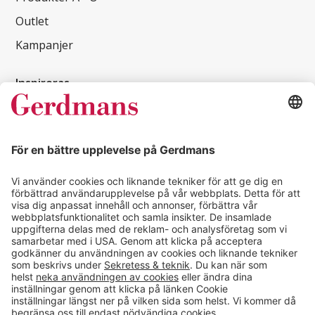
Outlet
Kampanjer
Inspireras
Kundcase
Magasin
Läsvärt
Kontakt
info@gerdmans.se
0433-740 80
Kundservice öppettider
Vardagar 07.30-17.00