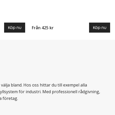
Från 425 kr
Köp nu
Köp nu
älja bland. Hos oss hittar du till exempel alla
llsystem för industri. Med professionell rådgivning,
a företag.