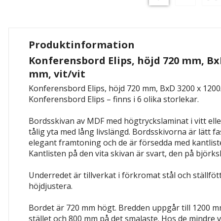
Produktinformation
Konferensbord Elips, höjd 720 mm, BxD
mm, vit/vit
Konferensbord Elips, höjd 720 mm, BxD 3200 x 1200/
Konferensbord Elips – finns i 6 olika storlekar.
Bordsskivan av MDF med högtryckslaminat i vitt ell
tålig yta med lång livslängd. Bordsskivorna är lätt fa
elegant framtoning och de är försedda med kantliste
Kantlisten på den vita skivan är svart, den på björks
Underredet är tillverkat i förkromat stål och ställföt
höjdjustera.
Bordet är 720 mm högt. Bredden uppgår till 1200 m
stället och 800 mm på det smalaste. Hos de mindre 