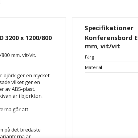
Specifikationer
 3200 x 1200/800
Konferensbord El
mm, vit/vit
800 mm, vit/vit.
Färg
Material
er björk ger en mycket
sade vilket ger en
r av ABS-plast.
kivan är i björkton.
terna går att
m på det bredaste
varianterna är