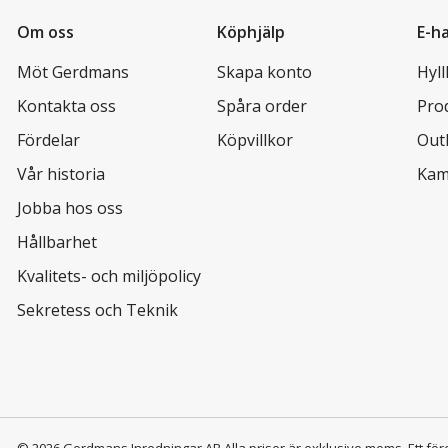
Om oss
Köphjälp
E-h
Möt Gerdmans
Skapa konto
Hyl
Kontakta oss
Spåra order
Pro
Fördelar
Köpvillkor
Out
Vår historia
Kam
Jobba hos oss
Hållbarhet
Kvalitets- och miljöpolicy
Sekretess och Teknik
© 2026 Gerdmans Inredningar AB Alla priser är exklusive moms.
Ett för