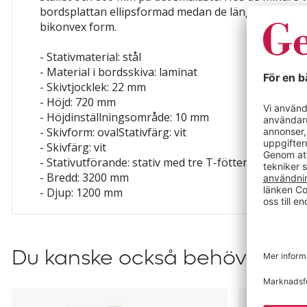
bordsplattan ellipsformad medan de längre variante
bikonvex form.
- Stativmaterial: stål
- Material i bordsskiva: laminat
- Skivtjocklek: 22 mm
- Höjd: 720 mm
- Höjdinställningsområde: 10 mm
- Skivform: ovalStativfärg: vit
- Skivfärg: vit
- Stativutförande: stativ med tre T-fötter
- Bredd: 3200 mm
- Djup: 1200 mm
Du kanske också behöver?
Konferensstol
Whiteboar