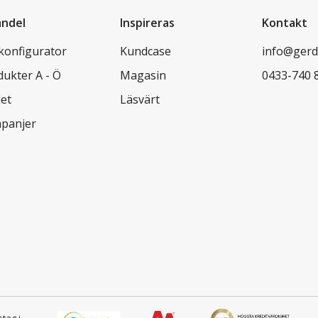
andel
Inspireras
Kontakt
lkonfigurator
Kundcase
info@gerd
dukter A - Ö
Magasin
0433-740 
let
Läsvärt
panjer
etag i