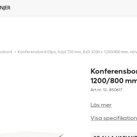
NJER
esbord
/
Konferensbord Elips, höjd 720 mm, BxD 3200 x 1200/800 mm, vit/v
Konferensbor
1200/800 mm,
Art.nr: 12-
850617
Läs mer
Visa specifikatio