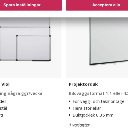
 Viol
Projektorduk
ing några ggr/vecka
Bildväggsformat 1:1 eller 4:
ell
För vägg- och takmontage
stål
Flera storlekar
ti
Duktjocklek 0,35 mm
1 varianter