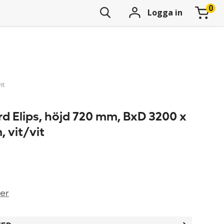
Logga in
it
d Elips, höjd 720 mm, BxD 3200 x
 vit/vit
ner