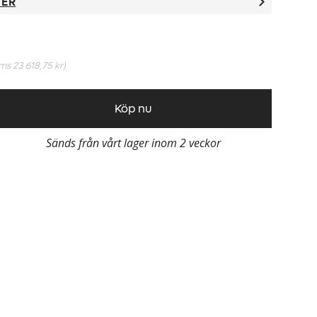
TER
oms
23 618,75 kr
)
Köp nu
Sänds från vårt lager inom 2 veckor