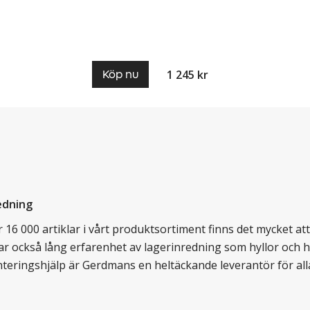
1 245 kr
Köp nu
edning
16 000 artiklar i vårt produktsortiment finns det mycket att v
ar också lång erfarenhet av lagerinredning som hyllor och hy
nteringshjälp är Gerdmans en heltäckande leverantör för all