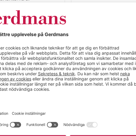
rna har en lätt
d
Projektorduk