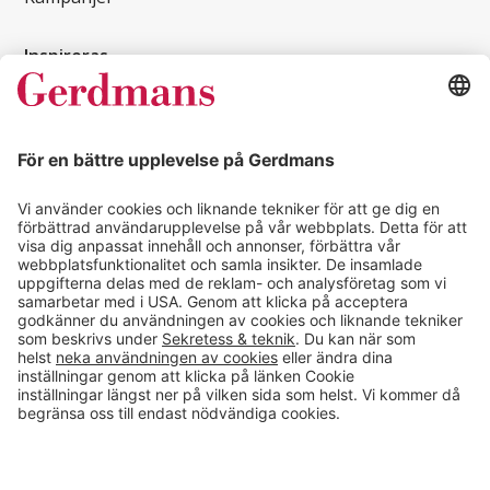
Inspireras
Kundcase
Magasin
Läsvärt
Kontakt
info@gerdmans.se
0433-740 80
Kundservice öppettider
Vardagar 07.30-17.00