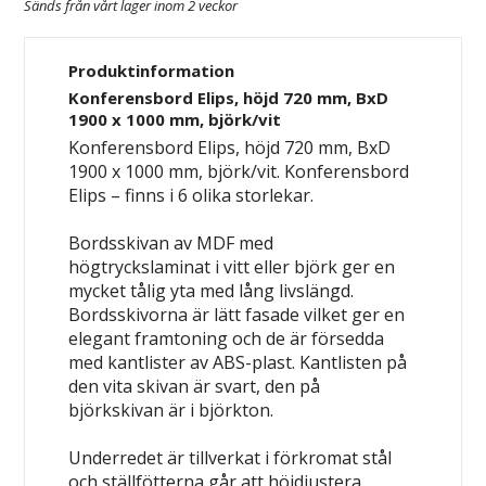
Sänds från vårt lager inom 2 veckor
Produktinformation
Konferensbord Elips, höjd 720 mm, BxD
1900 x 1000 mm, björk/vit
Konferensbord Elips, höjd 720 mm, BxD
1900 x 1000 mm, björk/vit. Konferensbord
Elips – finns i 6 olika storlekar.
Bordsskivan av MDF med
högtryckslaminat i vitt eller björk ger en
mycket tålig yta med lång livslängd.
Bordsskivorna är lätt fasade vilket ger en
elegant framtoning och de är försedda
med kantlister av ABS-plast. Kantlisten på
den vita skivan är svart, den på
björkskivan är i björkton.
Underredet är tillverkat i förkromat stål
och ställfötterna går att höjdjustera.