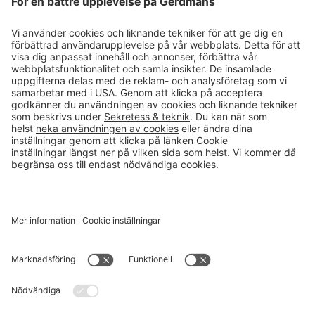
Läsvärt
Kontakt
info@gerdmans.se
0433-740 80
Kundservice öppettider
Vardagar 07.30-17.00
© 2026 Gerdmans Inredningar AB Alla priser är exklusive moms.
Ett företag i Takkt-gruppen
Cookie inställningar