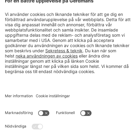
Läsvärt
Kontakt
info@gerdmans.se
0433-740 80
Kundservice öppettider
Vardagar 07.30-17.00
© 2026 Gerdmans Inredningar AB Alla priser är exklusive moms.
Ett företag i Takkt-gruppen
Cookie inställningar