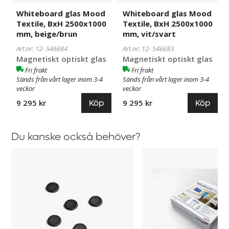
Whiteboard glas Mood
Whiteboard glas Mood
Textile, BxH 2500x1000
Textile, BxH 2500x1000
mm, beige/brun
mm, vit/svart
Art.nr: 12-
546684
Art.nr: 12-
546683
Magnetiskt optiskt glas
Magnetiskt optiskt glas
Fri frakt
Fri frakt
Sänds från vårt lager inom 3-4
Sänds från vårt lager inom 3-4
veckor
veckor
Köp
Köp
9 295 kr
9 295 kr
Du kanske också behöver?
Whiteboardmagneter
Startset
Extra
för
Stark
Skrivtavlor
för
av
Skrivtavla
glas
glas