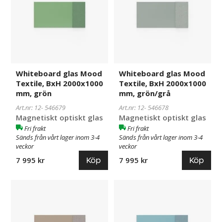
Textile,
Textile,
BxH
BxH
2000x1000
2000x1000
mm,
mm,
grön
grön/grå
Whiteboard glas Mood
Whiteboard glas Mood
Textile, BxH 2000x1000
Textile, BxH 2000x1000
mm, grön
mm, grön/grå
Art.nr: 12-
546679
Art.nr: 12-
546678
Magnetiskt optiskt glas
Magnetiskt optiskt glas
Fri frakt
Fri frakt
Sänds från vårt lager inom 3-4
Sänds från vårt lager inom 3-4
veckor
veckor
Köp
Köp
7 995 kr
7 995 kr
Whiteboard
546677
Whiteboard
546676
glas
glas
Mood
Mood
Textile,
Textile,