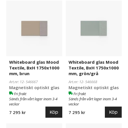
Whiteboard
546667
Whiteboard
546668
glas
glas
Mood
Mood
Textile,
Textile,
BxH
BxH
1750x1000
1750x1000
mm,
mm,
brun
grön/grå
Whiteboard glas Mood
Whiteboard glas Mood
Textile, BxH 1750x1000
Textile, BxH 1750x1000
mm, brun
mm, grön/grå
Art.nr: 12-
546667
Art.nr: 12-
546668
Magnetiskt optiskt glas
Magnetiskt optiskt glas
Fri frakt
Fri frakt
Sänds från vårt lager inom 3-4
Sänds från vårt lager inom 3-4
veckor
veckor
Köp
Köp
7 295 kr
7 295 kr
Whiteboard
546666
Whiteboard
546665