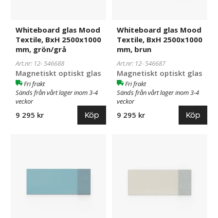
grön/grå
brun
Whiteboard glas Mood
Whiteboard glas Mood
Textile, BxH 2500x1000
Textile, BxH 2500x1000
mm, grön/grå
mm, brun
Art.nr: 12-
546688
Art.nr: 12-
546687
Magnetiskt optiskt glas
Magnetiskt optiskt glas
Fri frakt
Fri frakt
Sänds från vårt lager inom 3-4
Sänds från vårt lager inom 3-4
veckor
veckor
Köp
Köp
9 295 kr
9 295 kr
Whiteboard
546686
Whiteboard
546685
glas
glas
Mood
Mood
Textile,
Textile,
BxH
BxH
2500x1000
2500x1000
mm,
mm,
blå
ljusgrå