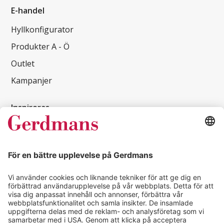
E-handel
Hyllkonfigurator
Produkter A - Ö
Outlet
Kampanjer
Inspireras
Kundcase
Magasin
Läsvärt
Kontakt
info@gerdmans.se
0433-740 80