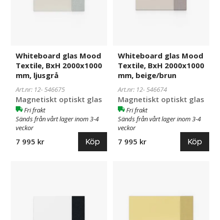
2000x1000
2000x1000
mm,
mm,
ljusgrå
beige/brun
Whiteboard glas Mood
Whiteboard glas Mood
Textile, BxH 2000x1000
Textile, BxH 2000x1000
mm, ljusgrå
mm, beige/brun
Art.nr: 12-
546675
Art.nr: 12-
546674
Magnetiskt optiskt glas
Magnetiskt optiskt glas
Fri frakt
Fri frakt
Sänds från vårt lager inom 3-4
Sänds från vårt lager inom 3-4
veckor
veckor
Köp
Köp
7 995 kr
7 995 kr
Whiteboard
546673
Whiteboard
546691
glas
glas
Mood
Mood
Textile,
Textile,
BxH
BxH
2000x1000
2500x1000