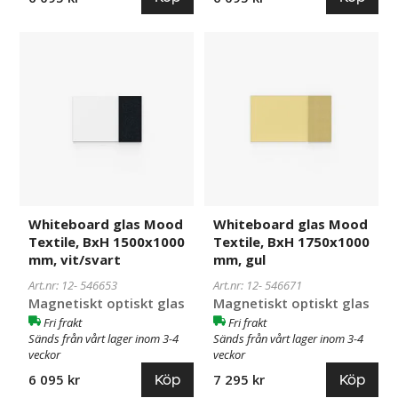
Whiteboard
546653
Whiteboard
546671
glas
glas
Mood
Mood
Textile,
Textile,
BxH
BxH
1500x1000
1750x1000
mm,
mm,
vit/svart
gul
Whiteboard glas Mood
Whiteboard glas Mood
Textile, BxH 1500x1000
Textile, BxH 1750x1000
mm, vit/svart
mm, gul
Art.nr: 12-
546653
Art.nr: 12-
546671
Magnetiskt optiskt glas
Magnetiskt optiskt glas
Fri frakt
Fri frakt
Sänds från vårt lager inom 3-4
Sänds från vårt lager inom 3-4
veckor
veckor
Köp
Köp
6 095 kr
7 295 kr