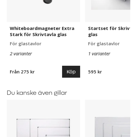
Whiteboardmagneter Extra
Startset för Skrivtav
Stark för Skrivtavla glas
glas
För glastavlor
För glastavlor
2 varianter
1 varianter
Köp
Från 275 kr
595 kr
Du kanske även gillar
Whiteboard
Whiteboard
Viva
Vicker