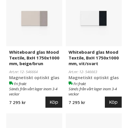
Mood
Mood
Textile,
Textile,
BxH
BxH
1750x1000
1750x1000
mm,
mm,
beige/brun
vit/svart
Whiteboard glas Mood
Whiteboard glas Mood
Textile, BxH 1750x1000
Textile, BxH 1750x1000
mm, beige/brun
mm, vit/svart
Art.nr: 12-
546664
Art.nr: 12-
546663
Magnetiskt optiskt glas
Magnetiskt optiskt glas
Fri frakt
Fri frakt
Sänds från vårt lager inom 3-4
Sänds från vårt lager inom 3-4
veckor
veckor
Köp
Köp
7 295 kr
7 295 kr
Whiteboard
546681
Whiteboard
546680
glas
glas