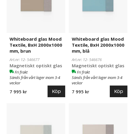
BxH
BxH
2000x1000
2000x1000
mm,
mm,
brun
blå
Whiteboard glas Mood
Whiteboard glas Mood
Textile, BxH 2000x1000
Textile, BxH 2000x1000
mm, brun
mm, blå
Art.nr: 12-
546677
Art.nr: 12-
546676
Magnetiskt optiskt glas
Magnetiskt optiskt glas
Fri frakt
Fri frakt
Sänds från vårt lager inom 3-4
Sänds från vårt lager inom 3-4
veckor
veckor
Köp
Köp
7 995 kr
7 995 kr
Whiteboard
546675
Whiteboard
546674
glas
glas
Mood
Mood
Textile,
Textile,
BxH
BxH