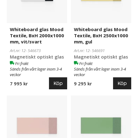
mm,
mm,
vit/svart
gul
Whiteboard glas Mood
Whiteboard glas Mood
Textile, BxH 2000x1000
Textile, BxH 2500x1000
mm, vit/svart
mm, gul
Art.nr: 12-
546673
Art.nr: 12-
546691
Magnetiskt optiskt glas
Magnetiskt optiskt glas
Fri frakt
Fri frakt
Sänds från vårt lager inom 3-4
Sänds från vårt lager inom 3-4
veckor
veckor
Köp
Köp
7 995 kr
9 295 kr
Whiteboard
546690
Whiteboard
546689
glas
glas
Mood
Mood
Textile,
Textile,
BxH
BxH
2500x1000
2500x1000