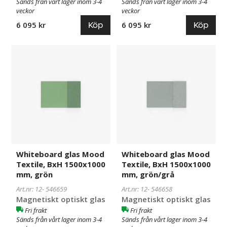
Sänds från vårt lager inom 3-4
Sänds från vårt lager inom 3-4
veckor
veckor
Köp
Köp
6 095 kr
6 095 kr
Whiteboard
546659
Whiteboard
546658
glas
glas
Mood
Mood
Textile,
Textile,
BxH
BxH
1500x1000
1500x1000
mm,
mm,
grön
grön/grå
Whiteboard glas Mood
Whiteboard glas Mood
Textile, BxH 1500x1000
Textile, BxH 1500x1000
mm, grön
mm, grön/grå
Art.nr: 12-
546659
Art.nr: 12-
546658
Magnetiskt optiskt glas
Magnetiskt optiskt glas
Fri frakt
Fri frakt
Sänds från vårt lager inom 3-4
Sänds från vårt lager inom 3-4