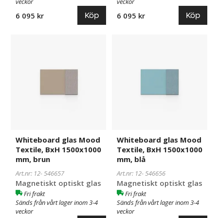
veckor
veckor
Köp
Köp
6 095 kr
6 095 kr
Whiteboard
546657
Whiteboard
546656
glas
glas
Mood
Mood
Textile,
Textile,
BxH
BxH
1500x1000
1500x1000
mm,
mm,
brun
blå
Whiteboard glas Mood
Whiteboard glas Mood
Textile, BxH 1500x1000
Textile, BxH 1500x1000
mm, brun
mm, blå
Art.nr: 12-
546657
Art.nr: 12-
546656
Magnetiskt optiskt glas
Magnetiskt optiskt glas
Fri frakt
Fri frakt
Sänds från vårt lager inom 3-4
Sänds från vårt lager inom 3-4
veckor
veckor