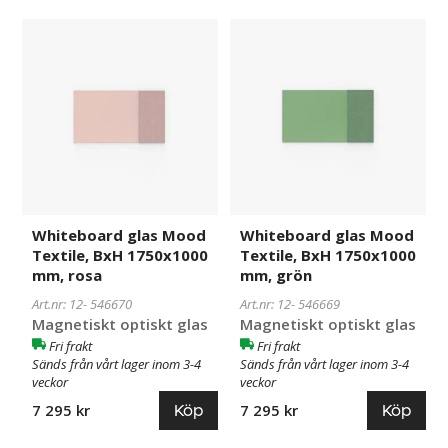
Whiteboard
546670
Whiteboard
546669
glas
glas
Mood
Mood
Textile,
Textile,
BxH
BxH
1750x1000
1750x1000
mm,
mm,
rosa
grön
Whiteboard glas Mood
Whiteboard glas Mood
Textile, BxH 1750x1000
Textile, BxH 1750x1000
mm, rosa
mm, grön
Art.nr: 12-
546670
Art.nr: 12-
546669
Magnetiskt optiskt glas
Magnetiskt optiskt glas
Fri frakt
Fri frakt
Sänds från vårt lager inom 3-4
Sänds från vårt lager inom 3-4
veckor
veckor
Köp
Köp
7 295 kr
7 295 kr