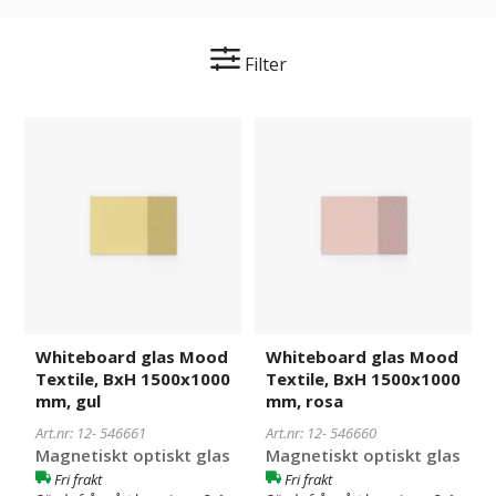
Filter
Whiteboard
546661
Whiteboard
546660
glas
glas
Mood
Mood
Textile,
Textile,
BxH
BxH
1500x1000
1500x1000
mm,
mm,
gul
rosa
Whiteboard glas Mood
Whiteboard glas Mood
Textile, BxH 1500x1000
Textile, BxH 1500x1000
mm, gul
mm, rosa
Art.nr: 12-
546661
Art.nr: 12-
546660
Magnetiskt optiskt glas
Magnetiskt optiskt glas
Fri frakt
Fri frakt