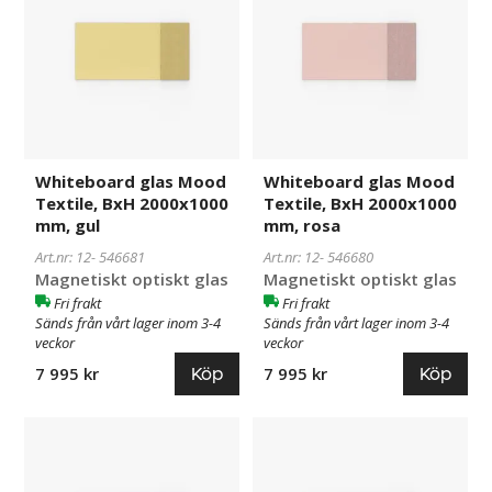
Mood
Mood
Textile,
Textile,
BxH
BxH
2000x1000
2000x1000
mm,
mm,
gul
rosa
Whiteboard glas Mood
Whiteboard glas Mood
Textile, BxH 2000x1000
Textile, BxH 2000x1000
mm, gul
mm, rosa
Art.nr: 12-
546681
Art.nr: 12-
546680
Magnetiskt optiskt glas
Magnetiskt optiskt glas
Fri frakt
Fri frakt
Sänds från vårt lager inom 3-4
Sänds från vårt lager inom 3-4
veckor
veckor
Köp
Köp
7 995 kr
7 995 kr
Whiteboard
546679
Whiteboard
546678
glas
glas
Mood
Mood