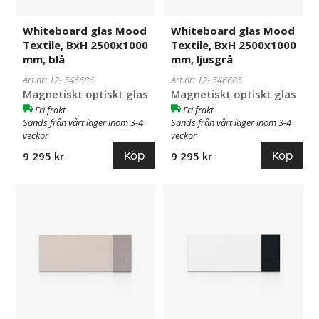
Whiteboard glas Mood
Whiteboard glas Mood
Textile, BxH 2500x1000
Textile, BxH 2500x1000
mm, blå
mm, ljusgrå
Art.nr: 12-
546686
Art.nr: 12-
546685
Magnetiskt optiskt glas
Magnetiskt optiskt glas
Fri frakt
Fri frakt
Sänds från vårt lager inom 3-4
Sänds från vårt lager inom 3-4
veckor
veckor
Köp
Köp
9 295 kr
9 295 kr
Whiteboard
546684
Whiteboard
546683
glas
glas
Mood
Mood
Textile,
Textile,
BxH
BxH
2500x1000
2500x1000
mm,
mm,
beige/brun
vit/svart