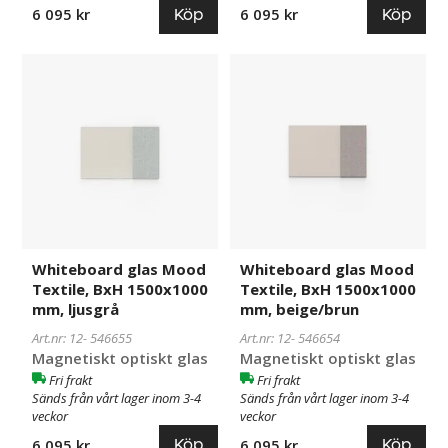
Köp
Köp
6 095 kr
6 095 kr
Whiteboard
546655
Whiteboard
546654
glas
glas
Mood
Mood
Textile,
Textile,
BxH
BxH
1500x1000
1500x1000
mm,
mm,
ljusgrå
beige/brun
Whiteboard glas Mood
Whiteboard glas Mood
Textile, BxH 1500x1000
Textile, BxH 1500x1000
mm, ljusgrå
mm, beige/brun
Art.nr: 12-
546655
Art.nr: 12-
546654
Magnetiskt optiskt glas
Magnetiskt optiskt glas
Fri frakt
Fri frakt
Sänds från vårt lager inom 3-4
Sänds från vårt lager inom 3-4
veckor
veckor
Köp
Köp
6 095 kr
6 095 kr