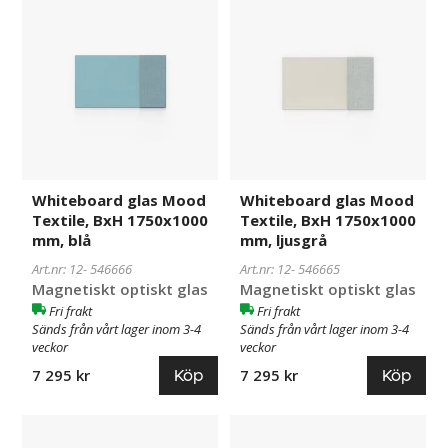
glas
glas
Mood
Mood
Textile,
Textile,
BxH
BxH
1750x1000
1750x1000
mm,
mm,
blå
ljusgrå
Whiteboard glas Mood
Whiteboard glas Mood
Textile, BxH 1750x1000
Textile, BxH 1750x1000
mm, blå
mm, ljusgrå
Art.nr: 12-
546666
Art.nr: 12-
546665
Magnetiskt optiskt glas
Magnetiskt optiskt glas
Fri frakt
Fri frakt
Sänds från vårt lager inom 3-4
Sänds från vårt lager inom 3-4
veckor
veckor
Köp
Köp
7 295 kr
7 295 kr
Whiteboard
546664
Whiteboard
546663
glas
glas