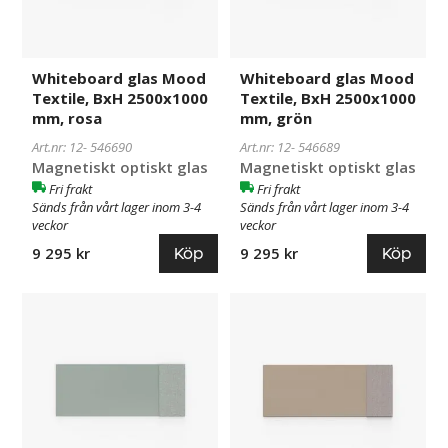
mm,
mm,
rosa
grön
Whiteboard glas Mood
Whiteboard glas Mood
Textile, BxH 2500x1000
Textile, BxH 2500x1000
mm, rosa
mm, grön
Art.nr: 12-
546690
Art.nr: 12-
546689
Magnetiskt optiskt glas
Magnetiskt optiskt glas
Fri frakt
Fri frakt
Sänds från vårt lager inom 3-4
Sänds från vårt lager inom 3-4
veckor
veckor
Köp
Köp
9 295 kr
9 295 kr
Whiteboard
546688
Whiteboard
546687
glas
glas
Mood
Mood
Textile,
Textile,
BxH
BxH
2500x1000
2500x1000
mm,
mm,