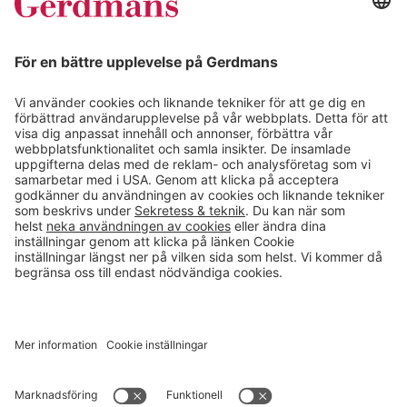
Kundcase
Magasin
Läsvärt
Kontakt
info@gerdmans.se
0433-740 80
Kundservice öppettider
Vardagar 07.30-17.00
© 2026 Gerdmans Inredningar AB Alla priser är exklusive moms.
Ett företag i Takkt-gruppen
Cookie inställningar