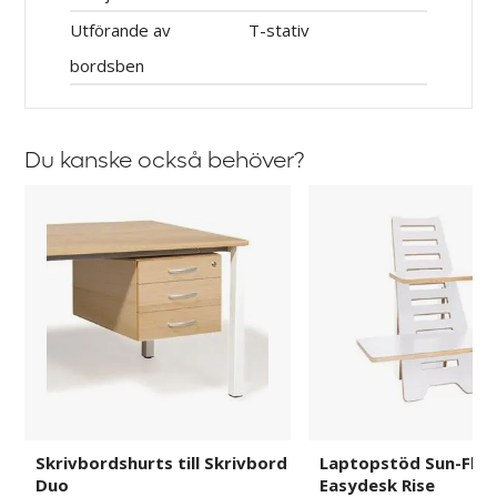
Utförande av
T-stativ
bordsben
Du kanske också behöver?
Skrivbordshurts
Laptopstöd
till
Sun-
Skrivbord
Flex
Duo
Easydesk
Rise
Skrivbordshurts till Skrivbord
Laptopstöd Sun-Flex
Duo
Easydesk Rise