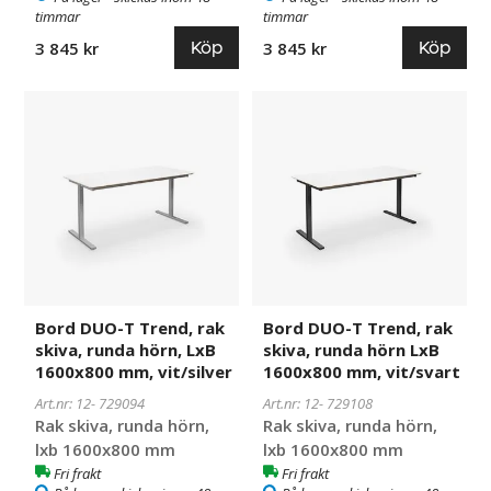
timmar
timmar
Köp
Köp
3 845 kr
3 845 kr
Bord
729094
Bord
729108
DUO-
DUO-
T
T
Trend,
Trend,
rak
rak
skiva,
skiva,
runda
runda
hörn,
hörn
LxB
LxB
1600x800
1600x800
Bord DUO-T Trend, rak
Bord DUO-T Trend, rak
mm,
mm,
skiva, runda hörn, LxB
skiva, runda hörn LxB
vit/silver
vit/svart
1600x800 mm, vit/silver
1600x800 mm, vit/svart
Art.nr: 12-
729094
Art.nr: 12-
729108
Rak skiva, runda hörn,
Rak skiva, runda hörn,
lxb 1600x800 mm
lxb 1600x800 mm
Fri frakt
Fri frakt