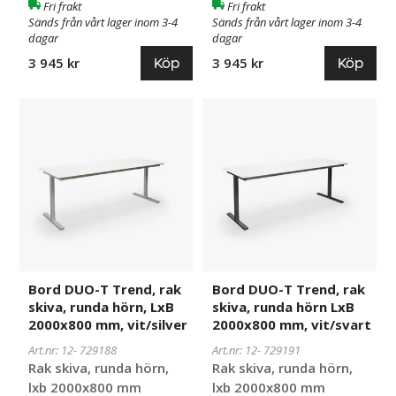
Fri frakt
Fri frakt
Sänds från vårt lager inom 3-4
Sänds från vårt lager inom 3-4
dagar
dagar
Köp
Köp
3 945 kr
3 945 kr
Bord
729188
Bord
729191
DUO-
DUO-
T
T
Trend,
Trend,
rak
rak
skiva,
skiva,
runda
runda
hörn,
hörn
LxB
LxB
2000x800
2000x800
Bord DUO-T Trend, rak
Bord DUO-T Trend, rak
mm,
mm,
skiva, runda hörn, LxB
skiva, runda hörn LxB
vit/silver
vit/svart
2000x800 mm, vit/silver
2000x800 mm, vit/svart
Art.nr: 12-
729188
Art.nr: 12-
729191
Rak skiva, runda hörn,
Rak skiva, runda hörn,
lxb 2000x800 mm
lxb 2000x800 mm