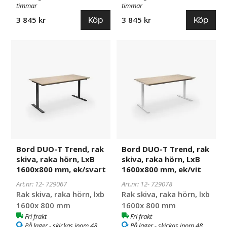
timmar
timmar
Köp
Köp
3 845 kr
3 845 kr
Bord
729067
Bord
729078
DUO-
DUO-
T
T
Trend,
Trend,
rak
rak
skiva,
skiva,
raka
raka
hörn,
hörn,
LxB
LxB
1600x800
1600x800
Bord DUO-T Trend, rak
Bord DUO-T Trend, rak
mm,
mm,
skiva, raka hörn, LxB
skiva, raka hörn, LxB
ek/svart
ek/vit
1600x800 mm, ek/svart
1600x800 mm, ek/vit
Art.nr: 12-
729067
Art.nr: 12-
729078
Rak skiva, raka hörn, lxb
Rak skiva, raka hörn, lxb
1600x 800 mm
1600x 800 mm
Fri frakt
Fri frakt
På lager - skickas inom 48
På lager - skickas inom 48