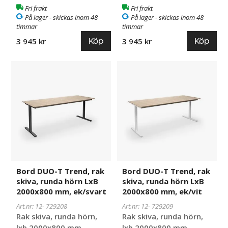
Fri frakt
Fri frakt
På lager - skickas inom 48
På lager - skickas inom 48
timmar
timmar
Köp
Köp
3 945 kr
3 945 kr
Bord
729208
Bord
729209
DUO-
DUO-
T
T
Trend,
Trend,
rak
rak
skiva,
skiva,
runda
runda
hörn
hörn
LxB
LxB
2000x800
2000x800
Bord DUO-T Trend, rak
Bord DUO-T Trend, rak
mm,
mm,
skiva, runda hörn LxB
skiva, runda hörn LxB
ek/svart
ek/vit
2000x800 mm, ek/svart
2000x800 mm, ek/vit
Art.nr: 12-
729208
Art.nr: 12-
729209
Rak skiva, runda hörn,
Rak skiva, runda hörn,
lxb 2000x800 mm
lxb 2000x800 mm