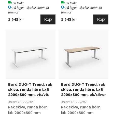
Fri frakt
Fri frakt
På lager - skickas inom 48
På lager - skickas inom 48
timmar
timmar
Köp
Köp
3 945 kr
3 945 kr
Bord
729205
Bord
729207
DUO-
DUO-
T
T
Trend,
Trend,
rak
rak
skiva,
skiva,
runda
runda
hörn
hörn,
LxB
LxB
2000x800
2000x800
Bord DUO-T Trend, rak
Bord DUO-T Trend, rak
mm,
mm,
skiva, runda hörn LxB
skiva, runda hörn, LxB
vit/vit
ek/silver
2000x800 mm, vit/vit
2000x800 mm, ek/silver
Art.nr: 12-
729205
Art.nr: 12-
729207
Rak skiva, runda hörn,
Rak skiva, runda hörn,
lxb 2000x800 mm
lxb 2000x800 mm