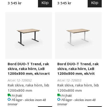
Köp
Köp
3 545 kr
3 545 kr
Bord
729052
Bord
729053
DUO-
DUO-
T
T
Trend,
Trend,
rak
rak
skiva,
skiva,
raka
raka
hörn,
hörn,
LxB
LxB
1200x800
1200x800
Bord DUO-T Trend, rak
Bord DUO-T Trend, rak
mm,
mm,
skiva, raka hörn, LxB
skiva, raka hörn, LxB
ek/svart
ek/vit
1200x800 mm, ek/svart
1200x800 mm, ek/vit
Art.nr: 12-
729052
Art.nr: 12-
729053
Rak skiva, raka hörn, lxb
Rak skiva, raka hörn, lxb
1200x800 mm
1200x800 mm
Fri frakt
Fri frakt
På lager - skickas inom 48
På lager - skickas inom 48
timmar
timmar