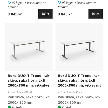
På lager - skickas inom 48
På lager - skickas inom 48
timmar
timmar
Köp
Köp
3 845 kr
3 845 kr
Bord
729174
Bord
729175
DUO-
DUO-
T
T
Trend,
Trend,
rak
rak
skiva,
skiva,
raka
raka
hörn,
hörn,
LxB
LxB
2000x800
2000x800
Bord DUO-T Trend, rak
Bord DUO-T Trend, rak
mm,
mm,
skiva, raka hörn, LxB
skiva, raka hörn, LxB
vit/silver
vit/svart
2000x800 mm, vit/silver
2000x800 mm, vit/svart
Art.nr: 12-
729174
Art.nr: 12-
729175
Rak skiva, raka hörn, lxb
Rak skiva, raka hörn, lxb
2000x 800 mm
2000x 800 mm
Fri frakt
Fri frakt