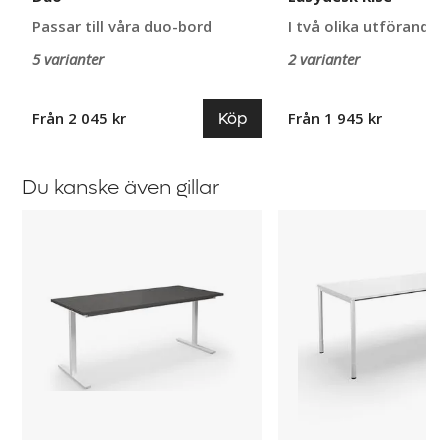
Passar till våra duo-bord
I två olika utföranden
5 varianter
2 varianter
Köp
Från 2 045 kr
Från 1 945 kr
Du kanske även gillar
Bord
Bord
DUO-
Duo-
T
C