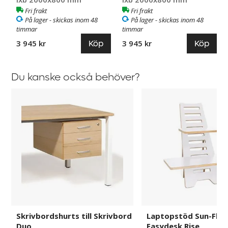
Fri frakt
Fri frakt
På lager - skickas inom 48
På lager - skickas inom 48
timmar
timmar
Köp
Köp
3 945 kr
3 945 kr
Du kanske också behöver?
Skrivbordshurts
Laptopstöd
till
Sun-
Skrivbord
Flex
Duo
Easydesk
Rise
Skrivbordshurts till Skrivbord
Laptopstöd Sun-Flex
Duo
Easydesk Rise