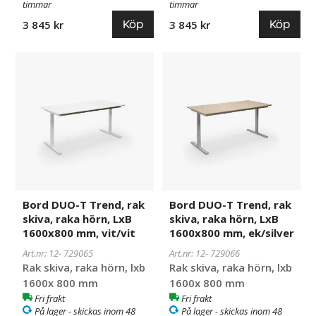
timmar
timmar
Köp
Köp
3 845 kr
3 845 kr
Bord
729065
Bord
729066
DUO-
DUO-
T
T
Trend,
Trend,
rak
rak
skiva,
skiva,
raka
raka
hörn,
hörn,
LxB
LxB
1600x800
1600x800
Bord DUO-T Trend, rak
Bord DUO-T Trend, rak
mm,
mm,
skiva, raka hörn, LxB
skiva, raka hörn, LxB
vit/vit
ek/silver
1600x800 mm, vit/vit
1600x800 mm, ek/silver
Art.nr: 12-
729065
Art.nr: 12-
729066
Rak skiva, raka hörn, lxb
Rak skiva, raka hörn, lxb
1600x 800 mm
1600x 800 mm
Fri frakt
Fri frakt
På lager - skickas inom 48
På lager - skickas inom 48