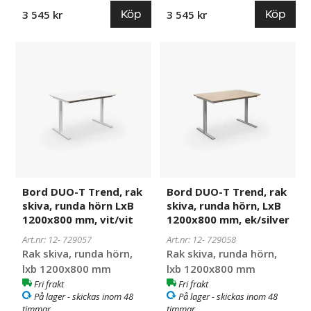
Köp
Köp
3 545 kr
3 545 kr
Bord
729057
Bord
729058
DUO-
DUO-
T
T
Trend,
Trend,
rak
rak
skiva,
skiva,
runda
runda
hörn
hörn,
LxB
LxB
1200x800
1200x800
Bord DUO-T Trend, rak
Bord DUO-T Trend, rak
mm,
mm,
skiva, runda hörn LxB
skiva, runda hörn, LxB
vit/vit
ek/silver
1200x800 mm, vit/vit
1200x800 mm, ek/silver
Art.nr: 12-
729057
Art.nr: 12-
729058
Rak skiva, runda hörn,
Rak skiva, runda hörn,
lxb 1200x800 mm
lxb 1200x800 mm
Fri frakt
Fri frakt
På lager - skickas inom 48
På lager - skickas inom 48
timmar
timmar