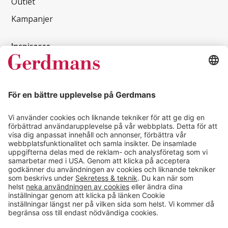
Outlet
Kampanjer
Inspireras
Kundcase
Magasin
Läsvärt
Kontakt
info@gerdmans.se
0433-740 80
Kundservice öppettider
Vardagar 07.30-17.00