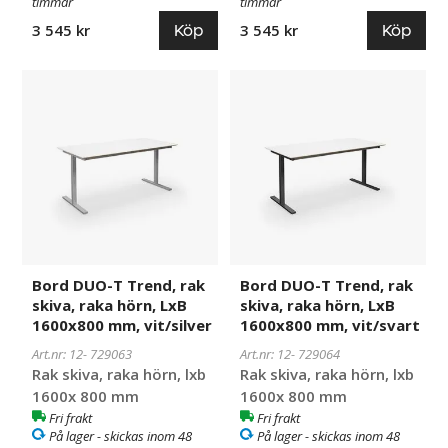
timmar
timmar
Köp
Köp
3 545 kr
3 545 kr
Bord
729063
Bord
729064
DUO-
DUO-
T
T
Trend,
Trend,
rak
rak
skiva,
skiva,
raka
raka
hörn,
hörn,
LxB
LxB
1600x800
1600x800
Bord DUO-T Trend, rak
Bord DUO-T Trend, rak
mm,
mm,
skiva, raka hörn, LxB
skiva, raka hörn, LxB
vit/silver
vit/svart
1600x800 mm, vit/silver
1600x800 mm, vit/svart
Art.nr: 12-
729063
Art.nr: 12-
729064
Rak skiva, raka hörn, lxb
Rak skiva, raka hörn, lxb
1600x 800 mm
1600x 800 mm
Fri frakt
Fri frakt
På lager - skickas inom 48
På lager - skickas inom 48