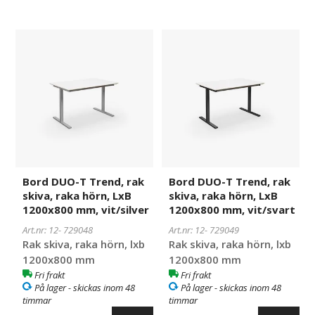
Bord
729048
Bord
729049
DUO-
DUO-
T
T
Trend,
Trend,
rak
rak
skiva,
skiva,
raka
raka
hörn,
hörn,
LxB
LxB
1200x800
1200x800
Bord DUO-T Trend, rak
Bord DUO-T Trend, rak
mm,
mm,
skiva, raka hörn, LxB
skiva, raka hörn, LxB
vit/silver
vit/svart
1200x800 mm, vit/silver
1200x800 mm, vit/svart
Art.nr: 12-
729048
Art.nr: 12-
729049
Rak skiva, raka hörn, lxb
Rak skiva, raka hörn, lxb
1200x800 mm
1200x800 mm
Fri frakt
Fri frakt
På lager - skickas inom 48
På lager - skickas inom 48
timmar
timmar