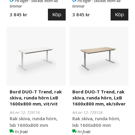
På lager - skickas inom 48
På lager - skickas inom 48
timmar
timmar
Köp
Köp
3 845 kr
3 845 kr
Bord
729116
Bord
729124
DUO-
DUO-
T
T
Trend,
Trend,
rak
rak
skiva,
skiva,
runda
runda
hörn
hörn,
LxB
LxB
1600x800
1600x800
Bord DUO-T Trend, rak
Bord DUO-T Trend, rak
mm,
mm,
skiva, runda hörn LxB
skiva, runda hörn, LxB
vit/vit
ek/silver
1600x800 mm, vit/vit
1600x800 mm, ek/silver
Art.nr: 12-
729116
Art.nr: 12-
729124
Rak skiva, runda hörn,
Rak skiva, runda hörn,
lxb 1600x800 mm
lxb 1600x800 mm
Fri frakt
Fri frakt