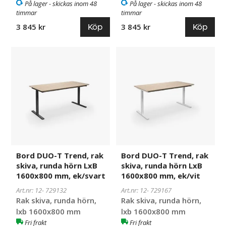
På lager - skickas inom 48
På lager - skickas inom 48
timmar
timmar
Köp
Köp
3 845 kr
3 845 kr
Bord
729132
Bord
729167
DUO-
DUO-
T
T
Trend,
Trend,
rak
rak
skiva,
skiva,
runda
runda
hörn
hörn
LxB
LxB
1600x800
1600x800
Bord DUO-T Trend, rak
Bord DUO-T Trend, rak
mm,
mm,
skiva, runda hörn LxB
skiva, runda hörn LxB
ek/svart
ek/vit
1600x800 mm, ek/svart
1600x800 mm, ek/vit
Art.nr: 12-
729132
Art.nr: 12-
729167
Rak skiva, runda hörn,
Rak skiva, runda hörn,
lxb 1600x800 mm
lxb 1600x800 mm
Fri frakt
Fri frakt