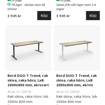
Fri frakt
Fri frakt
På lager - skickas inom 48
Sänds från vårt lager inom 3-4
timmar
dagar
Köp
Köp
3 945 kr
3 945 kr
Bord
729178
Bord
729181
DUO-
DUO-
T
T
Trend,
Trend,
rak
rak
skiva,
skiva,
raka
raka
hörn,
hörn,
LxB
LxB
2000x800
2000x800
Bord DUO-T Trend, rak
Bord DUO-T Trend, rak
mm,
mm,
skiva, raka hörn, LxB
skiva, raka hörn, LxB
ek/svart
ek/vit
2000x800 mm, ek/svart
2000x800 mm, ek/vit
Art.nr: 12-
729178
Art.nr: 12-
729181
Rak skiva, raka hörn, lxb
Rak skiva, raka hörn, lxb
2000x 800 mm
2000x 800 mm