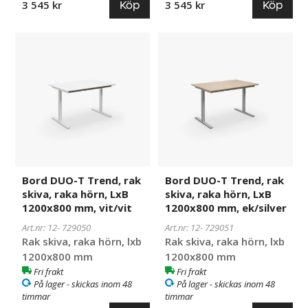
Köp
Köp
3 545 kr
3 545 kr
Bord
729050
Bord
729051
DUO-
DUO-
T
T
Trend,
Trend,
rak
rak
skiva,
skiva,
raka
raka
hörn,
hörn,
LxB
LxB
1200x800
1200x800
Bord DUO-T Trend, rak
Bord DUO-T Trend, rak
mm,
mm,
skiva, raka hörn, LxB
skiva, raka hörn, LxB
vit/vit
ek/silver
1200x800 mm, vit/vit
1200x800 mm, ek/silver
Art.nr: 12-
729050
Art.nr: 12-
729051
Rak skiva, raka hörn, lxb
Rak skiva, raka hörn, lxb
1200x800 mm
1200x800 mm
Fri frakt
Fri frakt
På lager - skickas inom 48
På lager - skickas inom 48
timmar
timmar