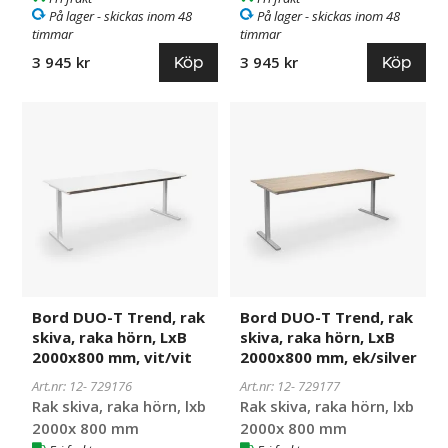
På lager - skickas inom 48
På lager - skickas inom 48
timmar
timmar
Köp
Köp
3 945 kr
3 945 kr
Bord
729176
Bord
729177
DUO-
DUO-
T
T
Trend,
Trend,
rak
rak
skiva,
skiva,
raka
raka
hörn,
hörn,
LxB
LxB
2000x800
2000x800
Bord DUO-T Trend, rak
Bord DUO-T Trend, rak
mm,
mm,
skiva, raka hörn, LxB
skiva, raka hörn, LxB
vit/vit
ek/silver
2000x800 mm, vit/vit
2000x800 mm, ek/silver
Art.nr: 12-
729176
Art.nr: 12-
729177
Rak skiva, raka hörn, lxb
Rak skiva, raka hörn, lxb
2000x 800 mm
2000x 800 mm