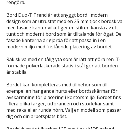
rengöra.
Bord Duo-T Trend är ett snyggt bord i modern
design som är utrustat med en 25 mm tjock bordskiva
med fasade kanter vilket ger en stilren känsla av ett
tunt och modernt bord som är tilltalande för ögat. De
fasade kanterna är gjorda för att passa in i en
modern miljö med fristående placering av bordet.
Rak skiva med en tålig yta som är lätt att göra ren. T-
formade pulverlackerade stativ i stål gör att borden
är stabila.
Bordet kan kompletteras med tillbehör som till
exempel en hängande hurts eller bordsskärmar för
avskärmning för placering i kontorsmiljö. Bordet finns
i flera olika färger, utföranden och storlekar samt
med raka eller runda hörn. Välj en modell som passar
dig och din arbetsplats bäst.
Bordskivan är tillverkad i 25 mm tjock MDF belagd