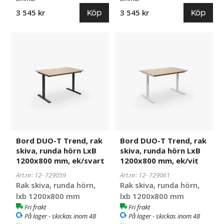
Köp
Köp
3 545 kr
3 545 kr
Bord
729059
Bord
729061
DUO-
DUO-
T
T
Trend,
Trend,
rak
rak
skiva,
skiva,
runda
runda
hörn
hörn
LxB
LxB
1200x800
1200x800
Bord DUO-T Trend, rak
Bord DUO-T Trend, rak
mm,
mm,
skiva, runda hörn LxB
skiva, runda hörn LxB
ek/svart
ek/vit
1200x800 mm, ek/svart
1200x800 mm, ek/vit
Art.nr: 12-
729059
Art.nr: 12-
729061
Rak skiva, runda hörn,
Rak skiva, runda hörn,
lxb 1200x800 mm
lxb 1200x800 mm
Fri frakt
Fri frakt
På lager - skickas inom 48
På lager - skickas inom 48