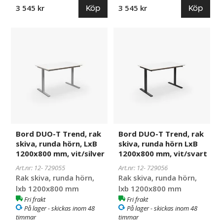
Köp
Köp
3 545 kr
3 545 kr
Bord
729055
Bord
729056
DUO-
DUO-
T
T
Trend,
Trend,
rak
rak
skiva,
skiva,
runda
runda
hörn,
hörn
LxB
LxB
1200x800
1200x800
Bord DUO-T Trend, rak
Bord DUO-T Trend, rak
mm,
mm,
skiva, runda hörn, LxB
skiva, runda hörn LxB
vit/silver
vit/svart
1200x800 mm, vit/silver
1200x800 mm, vit/svart
Art.nr: 12-
729055
Art.nr: 12-
729056
Rak skiva, runda hörn,
Rak skiva, runda hörn,
lxb 1200x800 mm
lxb 1200x800 mm
Fri frakt
Fri frakt
På lager - skickas inom 48
På lager - skickas inom 48
timmar
timmar