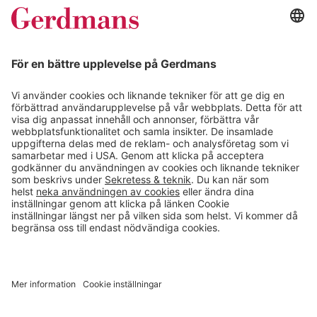
Kundcase
Magasin
Läsvärt
Kontakt
info@gerdmans.se
0433-740 80
Kundservice öppettider
Vardagar 07.30-17.00
© 2026 Gerdmans Inredningar AB Alla priser är exklusive moms.
Ett företag i Takkt-gruppen
Cookie inställningar