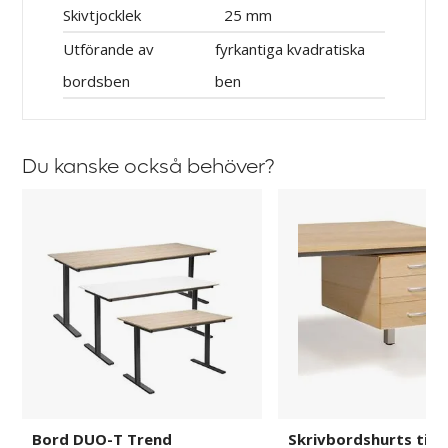
Skivtjocklek
25 mm
Utförande av
fyrkantiga kvadratiska
bordsben
ben
Du kanske också behöver?
Bord
Skrivbordshurts
DUO-
till
T
Skrivbord
Trend
Duo
Bord DUO-T Trend
Skrivbordshurts till 