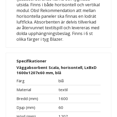
utsida. Finns i både horisontell och vertikal
modul. Obs! Rekommendation att mellan
horisontella paneler ska finnas en lodrät
luftficka. Absorbenten är delvis tillverkad
av återvunnet textilspill och levereras med
dolda upphängningsbeslag. Finns i 6 st
olika färger i tyg Blazer.
Specifikationer
Väggabsorbent Scala, horisontell, LxBxD
1600x1207x60 mm, blå
Färg
blå
Material
textil
Bredd (mm)
1600
Djup (mm)
60
Höjd (mm)
1207