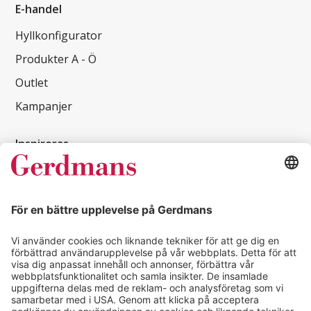
E-handel
Hyllkonfigurator
Produkter A - Ö
Outlet
Kampanjer
Inspireras
Kundcase
Magasin
Läsvärt
Kontakt
info@gerdmans.se
0433-740 80