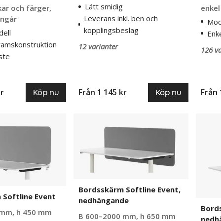
Lätt smidig
kar och färger,
enkel
Leverans inkl. ben och
ingår
Mod
kopplingsbeslag
ell
Enk
ramskonstruktion
12 varianter
126 va
äste
kr
Från
1 145 kr
Från
Köp nu
Köp nu
Bordsskärm
Bords
Softline
Softlin
Event,
Salsa,
nedhängande
nedhä
Bordsskärm Softline Event,
Softline Event
nedhängande
Bords
 mm, h 450 mm
B 600–2000 mm, h 650 mm
nedh