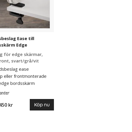
skärm
beslag Ease till
sskärm Edge
g för edge skärmar,
ront, svart/grå/vit
dsbeslag ease
p eller frontmonterade
l edge bordsskärm
anter
450 kr
Köp nu