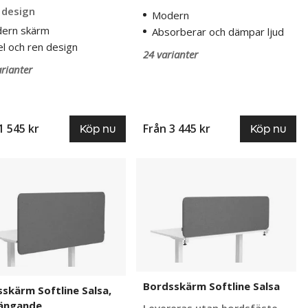
 design
Modern
ern skärm
Absorberar och dämpar ljud
el och ren design
24 varianter
rianter
1 545 kr
Från
3 445 kr
Köp nu
Köp nu
skärm
Bordsskärm
e
Softline
Salsa
ngande
Bordsskärm Softline Salsa
skärm Softline Salsa,
ängande