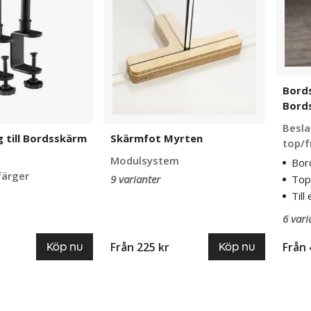
Bords
Edge
Bords
Bord
Besla
 till Bordsskärm
Skärmfot Myrten
top/f
Modulsystem
Bor
 färger
9 varianter
Top
Til
6 vari
Från
225 kr
Från
Köp nu
Köp nu