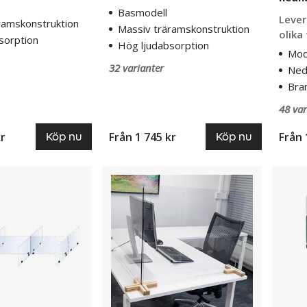
Basmodell
Lever
ramskonstruktion
Massiv träramskonstruktion
olika
sorption
Hög ljudabsorption
Mod
32 varianter
Ned
Bra
48 var
kr
Från
1 745 kr
Från
Köp nu
Köp nu
Bordsskärm
Plexit
Myrten,
till
plexi
Softlin
och
Standa
serien