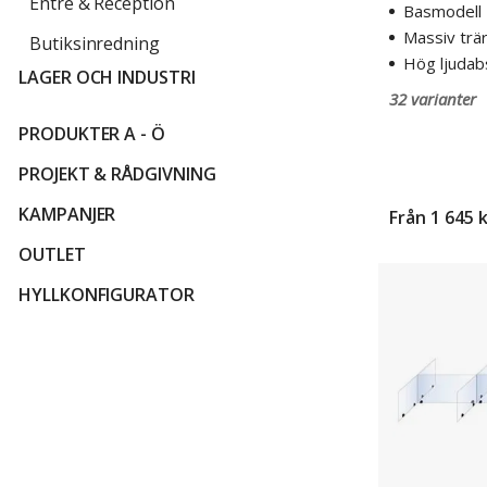
Entré & Reception
Basmodell
Massiv trä
Butiksinredning
Hög ljudab
LAGER OCH INDUSTRI
32 varianter
PRODUKTER A - Ö
PROJEKT & RÅDGIVNING
KAMPANJER
Från
1 645 
OUTLET
Bordsskärm
HYLLKONFIGURATOR
Lodiken