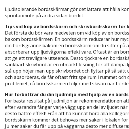
Ljudisolerande bordsskärmar gör det lättare att hålla kon
spontanmöte på andra sidan bordet.
Tips vid köp av bordsskärm och skrivbordsskärm för 
Det första du bör vara medveten om vid köp av en bordsskä
bakom bordsskärmen. En bordsskärm reducerar hur mycket 
din bordsgranne bakom en bordsskärm om du sitter på an
absorberar upp ljudvågorna effektivare. Oftast är en bo
att ge ett trevligare utseende. Desto tjockare en bordssk
sänkbart skrivbord är en utmärkt lösning för att dämpa l
stå upp höjer man upp skrivbordet och flyttar på så sätt 
och absorberas, de får oftast fritt spelrum i rummet oc
problemet, då bordsskärmen följer med skivan när bordet
Hur förbättrar du din ljudmiljö med hjälp av en bor
För bästa resultat på ljudmiljön är rekommendationen at
efter varandra fångar varje vägg upp en del av ljudet när de
desto bättre effekt! Från att ha kunnat höra alla kollegor
bordsskärm kommer det behövas mer saker i lokalen för att
Ju mer saker du får upp på väggarna desto mer diffuseras