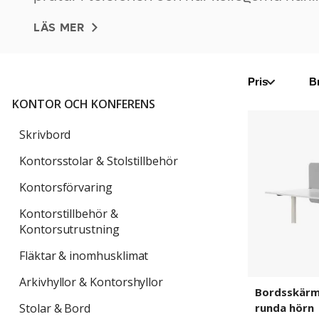
spontanmöte på andra sidan bordet.Tips 
LÄS MER
köp av bordsskärm och skrivbordsskärm f
kontorDet första
Pris
B
KONTOR OCH KONFERENS
Bordsskärm
Standard,
Skrivbord
med
Kontorsstolar & Stolstillbehör
runda
hörn
Kontorsförvaring
Kontorstillbehör &
Kontorsutrustning
Fläktar & inomhusklimat
Arkivhyllor & Kontorshyllor
Bordsskärm
runda hörn
Stolar & Bord