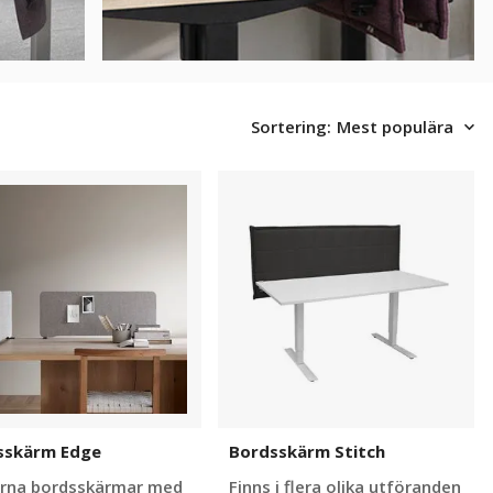
Sortering:
Mest populära
skärm
Bordsskärm
Stitch
sskärm Edge
Bordsskärm Stitch
rna bordsskärmar med
Finns i flera olika utföranden