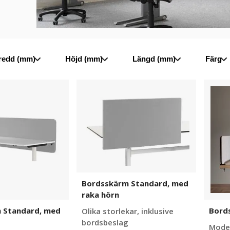
vid
ör
redd (mm)
Höjd (mm)
Längd (mm)
Färg
Bordsskärm
Bords
Standard,
Edge
med
raka
hörn
Bordsskärm Standard, med
raka hörn
 Standard, med
Bord
Olika storlekar, inklusive
bordsbeslag
Mode