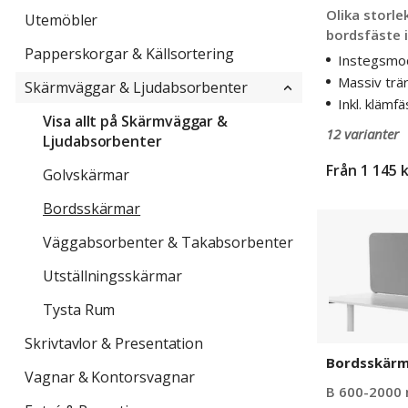
Olika storle
Utemöbler
bordsfäste 
Papperskorgar & Källsortering
Instegsmod
Massiv trä
Skärmväggar & Ljudabsorbenter
Inkl. klämf
Visa allt på Skärmväggar &
12 varianter
Ljudabsorbenter
Från
1 145 
Golvskärmar
Bordsskärmar
Bordsskärm
Softline
Väggabsorbenter & Takabsorbenter
Event
Utställningsskärmar
Tysta Rum
Skrivtavlor & Presentation
Bordsskärm 
Vagnar & Kontorsvagnar
B 600-2000