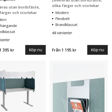
Levereras utan bordsfäste,
olika färger och storlekar
eras utan bordsfäste,
 färger och storlekar
Modern
Flexibelt
ern
Brandklassat
hängande
ndklassat
48 varianter
ianter
1 395 kr
Från
1 195 kr
Köp nu
Köp nu
op
Postfack
till
e
Standard
30
rd-
mm