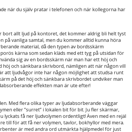
de när du själv pratar i telefonen och när kollegorna har
rt allt ljud på kontoret, det kommer aldrig bli helt tyst
en på vanliga samtal, men du kommer alltid kunna höra
rberande material, då den typen av bordsskärm
 porös kärna som sedan kläds med ett tyg på utsidan för
 använda sig av en bordsskärm när man har ett höj och
 höj och sänkbara skrivbord, nämligen att när någon vill
r att ljudvågor inte har någon möjlighet att studsa runt
skärm på det höj och sänkbara skrivbordet undviker man
dabsorberande effekten man är ute efter!
en. Med flera olika typer av ljudabsorberande väggar
men eller ”surret” i lokalen bit för bit. Ju fler skärmar,
du lyckats få ner ljudvolymen ordentligt! Även med en rejäl
 till för att få ner volymen, tavlor, bokhyllor med mera.
orbenter är med andra ord utmärkta hjälpmedel för just