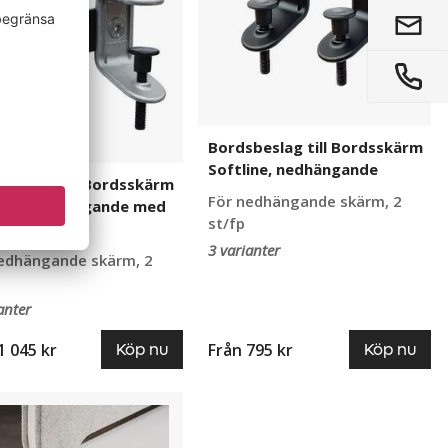
montage
Bordsbeslag till Bordsskärm
Softline, nedhängande
beslag till Bordsskärm
För nedhängande skärm, 2
line, nedhängande med
st/fp
elmontage
3 varianter
edhängande skärm, 2
anter
1 045 kr
Från
795 kr
Köp nu
Köp nu
eslag