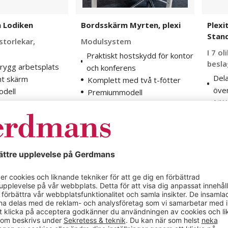
 Lodiken
Bordsskärm Myrten, plexi
Plexi
Stand
 storlekar,
Modulsystem
I 7 o
Praktiskt hostskydd för kontor
besla
trygg arbetsplats
och konferens
Dela
nt skärm
Komplett med två t-fötter
över
dell
Premiummodell
Lät
9 varianter
Bes
7 vari
kr
Från
1 495 kr
Från
Köp nu
Köp nu
Hylla
Bordsb
till
till
Standard
Bords
30
Softlin
mm
nedhä