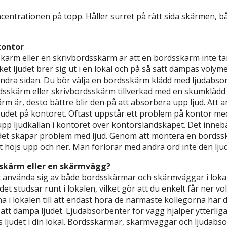
centrationen på topp. Håller surret på rätt sida skärmen, bå
kontor
rm eller en skrivbordsskärm är att en bordsskärm inte tar bo
ljudet brer sig ut i en lokal och på så sätt dämpas volym
dra sidan. Du bör välja en bordsskärm klädd med ljudabso
rdsskärm eller skrivbordsskärm tillverkad med en skumklädd
ärm är, desto bättre blir den på att absorbera upp ljud. Att
judet på kontoret. Oftast uppstår ett problem på kontor med
upp ljudkällan i kontoret över kontorslandskapet. Det innebä
h det skapar problem med ljud. Genom att montera en bords
 höjs upp och ner. Man förlorar med andra ord inte den lju
dsskärm eller en skärmvägg?
t använda sig av både bordsskärmar och skärmväggar i lokal
t studsar runt i lokalen, vilket gör att du enkelt får ner voly
na i lokalen till att endast höra de närmaste kollegorna har 
 dämpa ljudet. Ljudabsorbenter för vägg hjälper ytterligare
 ljudet i din lokal. Bordsskärmar, skärmväggar och ljudabs