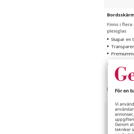
Bordsskärm
Finns i flera
plexiglas
Skapar en 
Transpare
Premiummo
6 varianter
Från
1 595 
Pennkopp
till
Standard
30
mm