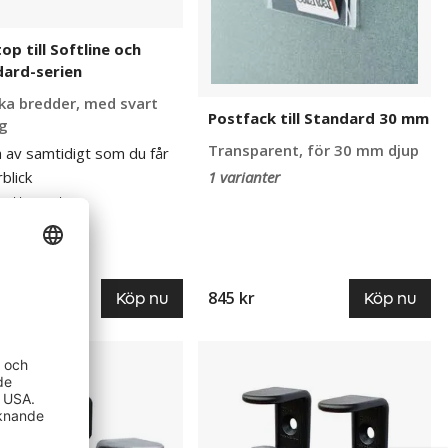
top till Softline och
ard-serien
lika bredder, med svart
Postfack till Standard 30 mm
g
Transparent, för 30 mm djup
 av samtidigt som du får
blick
1 varianter
t att montera
lag ingår
anter
1 595 kr
845 kr
Köp nu
Köp nu
eslag
Bordsbeslag
till
skärm
Bordsskärm
e,
Softline,
ngande
nedhängande