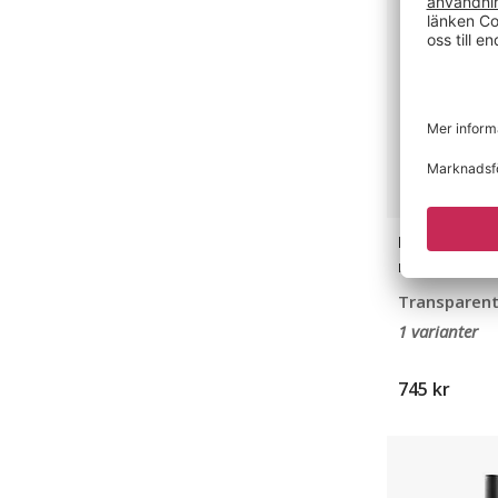
Pennkopp ti
mm
Transparent
1 varianter
745 kr
Bordsbeslag
till
Bordsskärm