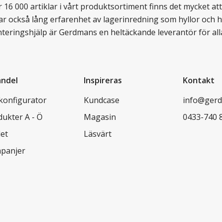
16 000 artiklar i vårt produktsortiment finns det mycket att v
ar också lång erfarenhet av lagerinredning som hyllor och hy
nteringshjälp är Gerdmans en heltäckande leverantör för all
andel
Inspireras
Kontakt
lkonfigurator
Kundcase
info@gerd
dukter A - Ö
Magasin
0433-740 
let
Läsvärt
panjer