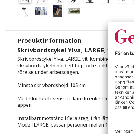
Produktinformation
Skrivbordscykel Ylva, LARGE, vit
Skrivbordscykel Ylva, LARGE, vit. Kombinera den uni
skrivbordscykeln med ett höj.- och sänkbart skrivb
rörelse under arbetsdagen.
Minsta skrivbordshöjd: 105 cm.
Med Bluetooth-sensorn kan du enkelt följa din pres
appen.
Inställbart motstånd i flera steg, från lätt till tungt.
Modell LARGE: passar personer mellan 185–215 cm