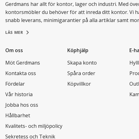
Gerdmans har allt för kontor, lager och industri. Med över 
kontorsmöbler du behöver för att inreda ditt kontor. Vi h
snabb leverans, minimigarantier på alla artiklar samt mo
LÄS MER
Om oss
Köphjälp
E-h
Möt Gerdmans
Skapa konto
Hyl
Kontakta oss
Spåra order
Pro
Fördelar
Köpvillkor
Out
Vår historia
Kam
Jobba hos oss
Hållbarhet
Kvalitets- och miljöpolicy
Sekretess och Teknik