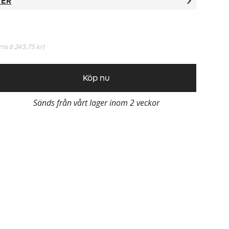
TER
oms
6 243,75 kr
)
Köp nu
Sänds från vårt lager inom 2 veckor