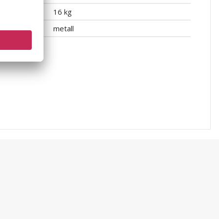
16 kg
metall