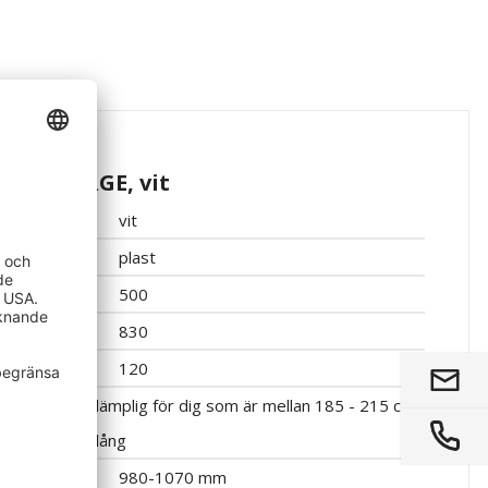
Ylva, LARGE, vit
vit
plast
500
830
120
lämplig för dig som är mellan 185 - 215 cm
lång
980-1070 mm