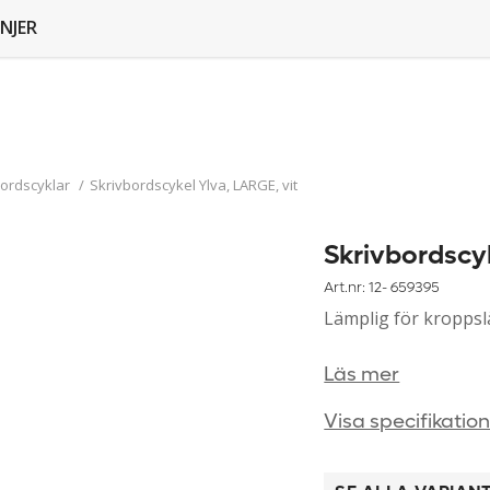
NJER
bordscyklar
/
Skrivbordscykel Ylva, LARGE, vit
Skrivbordscyk
Art.nr: 12-
659395
Lämplig för kroppsl
Läs mer
Visa specifikatio