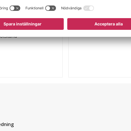
Vikt
Material
motstånd
edning