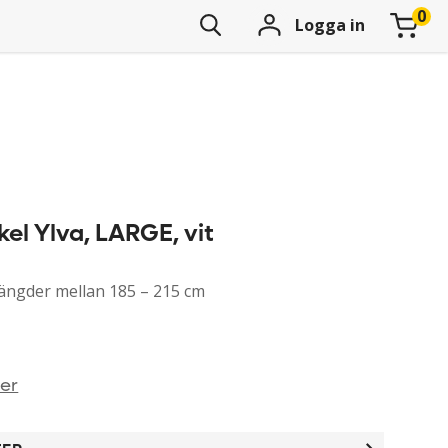
Logga in
el Ylva, LARGE, vit
ängder mellan 185 – 215 cm
ner