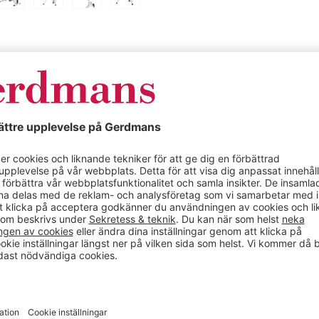
Specifikationer
Skrivbordscykel 
ka, patenterade
Färg
ord för en hälsosam dos
Material
Bredd (mm)
Djup (mm)
tation i Deskbike-
Max belastning (kg)
Utförande
Höjd