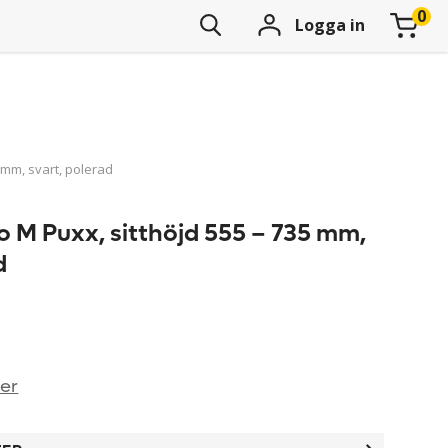
Logga in
 mm, svart, polerad
o M Puxx, sitthöjd 555 – 735 mm,
d
ner