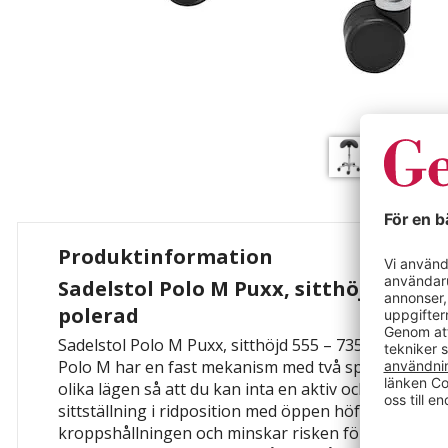
Produktinformation
Sadelstol Polo M Puxx, sitthöjd 555 – 
polerad
Sadelstol Polo M Puxx, sitthöjd 555 – 735 mm, svart,
Polo M har en fast mekanism med två spakar som kan
olika lägen så att du kan inta en aktiv och omväxlan
sittställning i ridposition med öppen höftvinkel avla
kroppshållningen och minskar risken för olika type