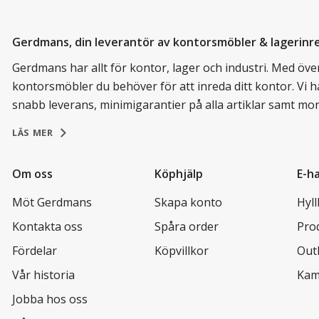
Gerdmans, din leverantör av kontorsmöbler & lagerinr
Gerdmans har allt för kontor, lager och industri. Med över 
kontorsmöbler du behöver för att inreda ditt kontor. Vi h
snabb leverans, minimigarantier på alla artiklar samt mo
LÄS MER
Om oss
Köphjälp
E-h
Möt Gerdmans
Skapa konto
Hyl
Kontakta oss
Spåra order
Pro
Fördelar
Köpvillkor
Out
Vår historia
Kam
Jobba hos oss