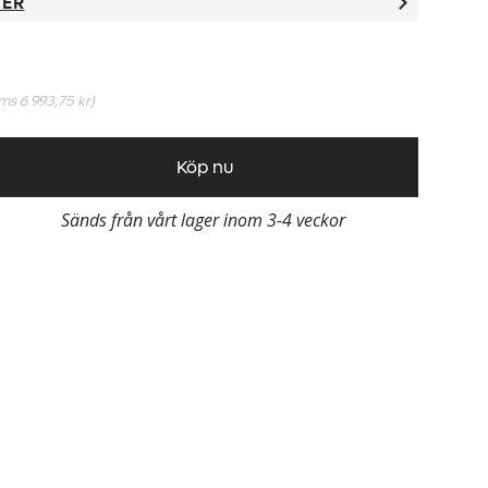
TER
oms
6 993,75 kr
)
Köp nu
Sänds från vårt lager inom 3-4 veckor