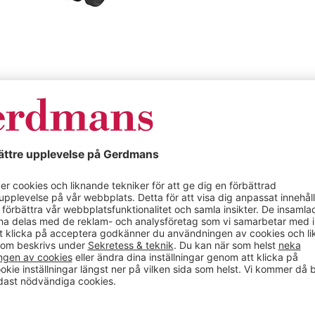
Specifikationer
735 mm, svart,
Sadelstol Polo M 
polerad
 polerad. Sadelstolen
Färg
 lutas och låsas i
Material
de arbetsposition. En
star ryggen, förbättrar
r av belastningsskador.