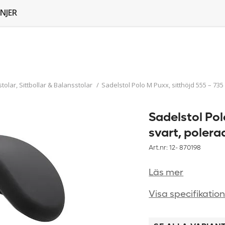
NJER
tolar, Sittbollar & Balansstolar
/
Sadelstol Polo M Puxx, sitthöjd 555 – 735
Sadelstol Pol
svart, polera
Art.nr: 12-
870198
Läs mer
Visa specifikatio