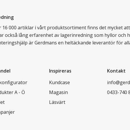
edning
16 000 artiklar i vårt produktsortiment finns det mycket att v
ar också lång erfarenhet av lagerinredning som hyllor och hy
nteringshjälp är Gerdmans en heltäckande leverantör för all
andel
Inspireras
Kontakt
lkonfigurator
Kundcase
info@gerd
dukter A - Ö
Magasin
0433-740 
let
Läsvärt
panjer