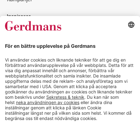
Inspireras
Kundcase
Magasin
Läsvärt
Kontakt
info@gerdmans.se
0433-740 80
Kundservice öppettider
Vardagar 07.30-17.00