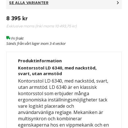
SE ALLA VARIANTER
8 395 kr
Exklusive moms (Inkl moms
10 493,75 kr
)
Fri frakt
Sänds från vårt lager inom 3-4 veckor
Produktinformation
Kontorsstol LD 6340, med nackstöd,
svart, utan armstöd
Kontorsstol LD 6340, med nackstöd, svart,
utan armstöd. LD 6340 är en klassisk
kontorsstol som erbjuder många
ergonomiska inställningsmöjligheter tack
vare logiskt placerade och
användarvänliga reglage. Mekaniken är
multisynkron och kombinerar
egenskaperna hos en vippmekanik och en