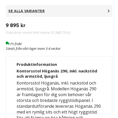
SE ALLA VARIANTER
9 895 kr
Exklusive moms (Inkl moms
12 368,75 kr
)
Fri frakt
Sänds från vårt lager inom 3-4 veckor
Produktinformation
Kontorsstol Höganäs 290, inkl. nackstöd
och armstöd, ljusgrå
Kontorsstol Höganäs, inkl. nackstöd och
armstöd, ljusgrå. Modellen Höganäs 290
är framtagen för dig som behöver vår
största och bredaste ryggstödspanel. I
standardutförande levereras Höganäs 290
med en rymlig sits och ett högt ryggstöd.
För att främja en bra hållning och