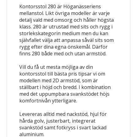
Kontorsstol 280 är Höganässeriens
mellanstol. Likt övriga modeller är varje
detalj vald med omsorg och håller högsta
klass. 280 är utrustad med sits och rygg i
storlekskategorin medium men du kan
självfallet välja att anpassa såväl sits som
rygg efter dina egna önskemål. Därför
finns 280 både med och utan armstöd.
Vill du få ut mesta möjliga av din
kontorsstol till bästa pris tipsar vi om
modellen med 2D armstöd, som är
ställbart i höjd och bredd. I kombination
med det uppumpbara svankstödet höjs
komfortnivån ytterligare.
Levereras alltid med nackstöd, hjul för
hårda golv, justerbart, integrerat
svankstöd samt fotkryss i svart lackad
aluminium.