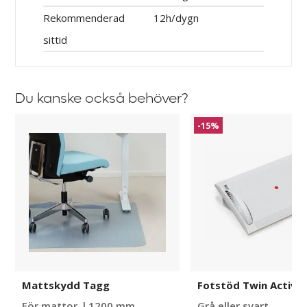
Rekommenderad
12h/dygn
sittid
Du kanske också behöver?
Mattskydd
Fotstöd
-15%
Tagg
Twin
Active
Mattskydd Tagg
Fotstöd Twin Active
För mattor, l 1200 mm
Grå eller svart