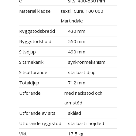
e
sits: 400-530 mm
Material klädsel
textil, Cura, 100 000
Martindale
Ryggstödsbredd
430 mm
Ryggstödshöjd
550 mm
Sitsdjup
490 mm
Sitsmekanik
synkronmekanism
Sitsutförande
ställbart djup
Totaldjup
712 mm
Utförande
med nackstöd och
armstöd
Utförande av sits
skålad
Utförande ryggstöd
ställbart i höjdled
Vikt
17,5 kg