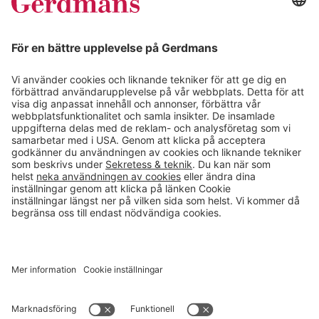
Kundcase
Magasin
Läsvärt
Kontakt
info@gerdmans.se
0433-740 80
Kundservice öppettider
Vardagar 07.30-17.00
© 2026 Gerdmans Inredningar AB Alla priser är exklusive moms.
Ett företag i Takkt-gruppen
Cookie inställningar