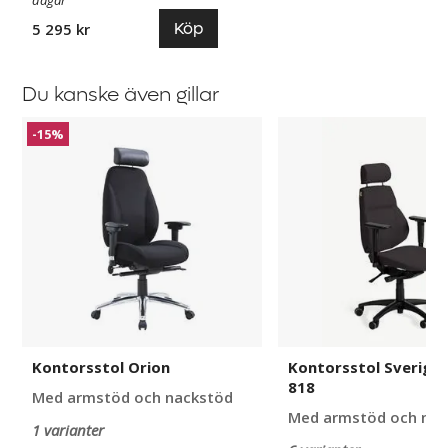
dagar
Köp
5 295 kr
Du kanske även gillar
Kontorsstol
Kontorsstol
-15%
Orion
Sverigestolen
818
Kontorsstol Orion
Kontorsstol Sverige
818
Med armstöd och nackstöd
Med armstöd och nac
1 varianter