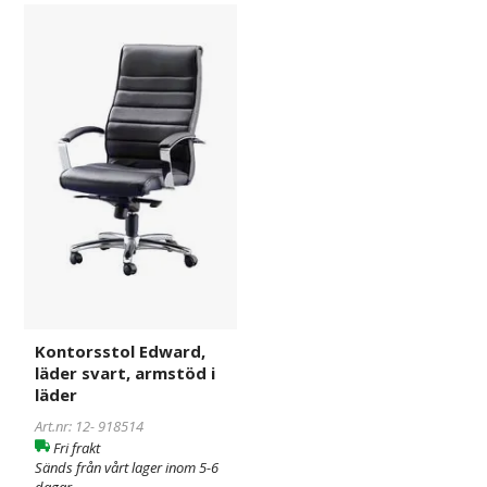
Kontorsstol
918514
Edward,
läder
svart,
armstöd
i
läder
Kontorsstol Edward,
läder svart, armstöd i
läder
Art.nr: 12-
918514
Fri frakt
Sänds från vårt lager inom 5-6