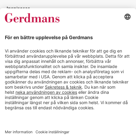
Inspireras
Kundcase
Magasin
Läsvärt
Kontakt
info@gerdmans.se
0433-740 80
Kundservice öppettider
Vardagar 07.30-17.00
© 2026 Gerdmans Inredningar AB Alla priser är exklusive moms.