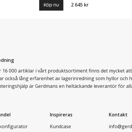
2 645 kr
Köp nu
edning
16 000 artiklar i vårt produktsortiment finns det mycket att v
ar också lång erfarenhet av lagerinredning som hyllor och hy
nteringshjälp är Gerdmans en heltäckande leverantör för all
andel
Inspireras
Kontakt
lkonfigurator
Kundcase
info@gerd