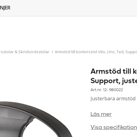
NJER
sstolar & Skrivbordsstolar
/
Armstöd till kontorsstol Vito, Uno, Ted, Suppo
Armstöd till 
Support, jus
Art.nr: 12-
980022
Justerbara armstöd t
Läs mer
Visa specifikatio