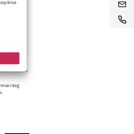
 komfort och
immar/dag
m