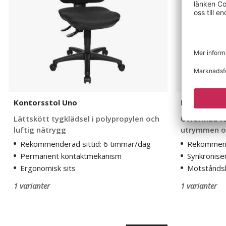
Kontorsstol Uno
Kontorssto
Lättskött tygklädsel i polypropylen och
Utformad för
luftig nätrygg
utrymmen oc
Rekommenderad sittid: 6 timmar/dag
Rekommende
Permanent kontaktmekanism
Synkronis
Ergonomisk sits
Motståndsk
1 varianter
1 varianter