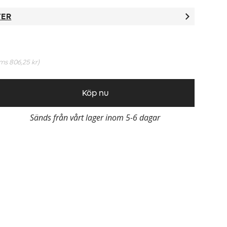
TER
oms
806,25 kr
)
Köp nu
Sänds från vårt lager inom 5-6 dagar