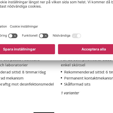
l Support
Kontorsstol Ted
 att passa i sanitära
För de som prioriterar både
h laboratorier
enkel skötsel
rad sittid: 8 timmar/dag
Rekommenderad sittid: 6 t
erad mekanism
Permanent kontaktmekanis
raftig mot desinfektionsmedel
Skålformad sits
1 varianter