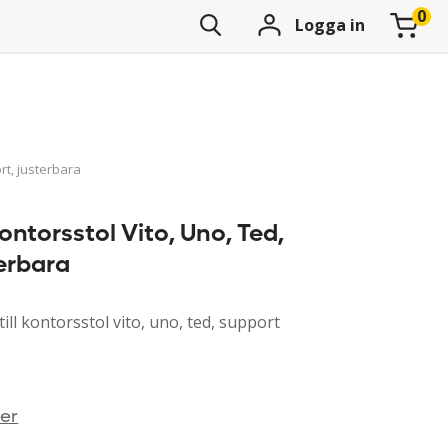
Logga in
rt, justerbara
kontorsstol Vito, Uno, Ted,
terbara
ill kontorsstol vito, uno, ted, support
ner