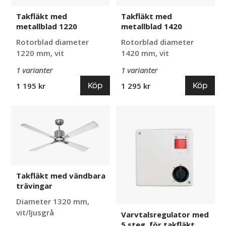
Takfläkt med
Takfläkt med
metallblad 1220
metallblad 1420
Rotorblad diameter
Rotorblad diameter
1220 mm, vit
1420 mm, vit
1 varianter
1 varianter
Köp
Köp
1 195 kr
1 295 kr
Takfläkt
Varvtalsregulator
med
med
vändbara
5
trävingar
steg,
för
takfläkt
Takfläkt med vändbara
trävingar
Diameter 1320 mm,
vit/ljusgrå
Varvtalsregulator med
5 steg, för takfläkt