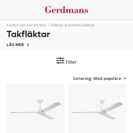
Kontor och konferens
/
Fläktar & inomhusklimat
Takfläktar
LÄS MER
Filter
Sortering:
Mest populära
Takfläkt
Takfläkt
med
med
metallblad
metallblad
1220
1420