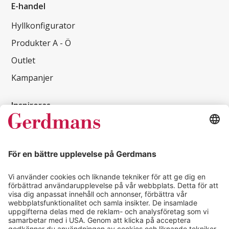
E-handel
Hyllkonfigurator
Produkter A - Ö
Outlet
Kampanjer
Inspireras
Kundcase
Magasin
Läsvärt
Kontakt
info@gerdmans.se
0433-740 80