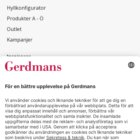
Hyllkonfigurator
Produkter A - Ö
Outlet
Kampanjer
Inspireras
Kundcase
Magasin
Läsvärt
Kontakt
info@gerdmans.se
0433-740 80