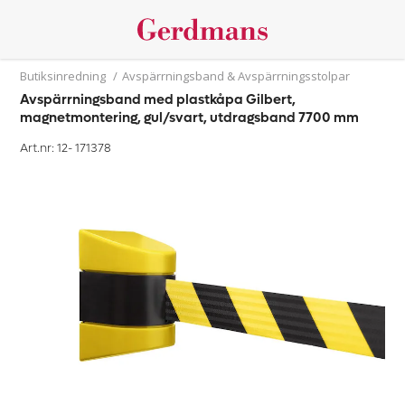
Butiksinredning
/
Avspärrningsband & Avspärrningsstolpar
Avspärrningsband med plastkåpa Gilbert,
magnetmontering, gul/svart, utdragsband 7700 mm
Art.nr: 12-
171378