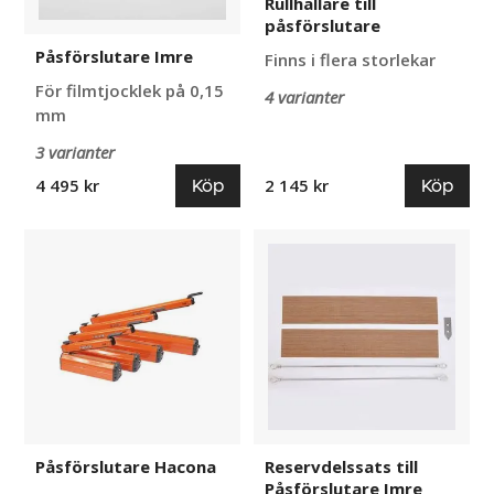
Rullhållare till
påsförslutare
Påsförslutare Imre
Finns i flera storlekar
För filmtjocklek på 0,15
4 varianter
mm
3 varianter
Köp
Köp
4 495 kr
2 145 kr
Påsförslutare
Reservdelssats
Hacona
till
Påsförslutare
Imre
Påsförslutare Hacona
Reservdelssats till
Påsförslutare Imre