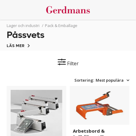
Lager och industri
/
Pack & Emballage
Påssvets
LÄS MER
Filter
Sortering:
Mest populära
Påsförslutare
Arbetsbord
Imre
&
Rullhållare
till
påsförslutare
Arbetsbord &