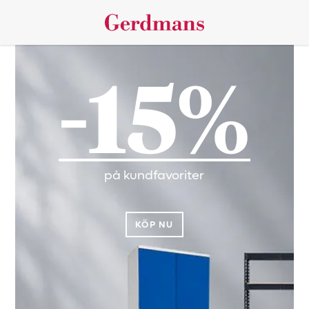
-15%
på kundfavoriter
KÖP NU