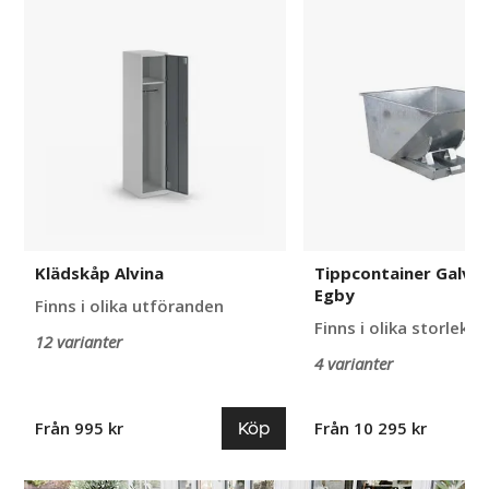
Klädskåp
Tippcontainer
Alvina
Galvaniserad
Egby
Klädskåp Alvina
Tippcontainer Galva
Egby
Finns i olika utföranden
Finns i olika storlekar
12 varianter
4 varianter
Köp
Från 995 kr
Från 10 295 kr