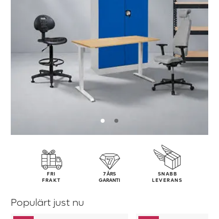
FRI
7 ÅRS
SNABB
FRAKT
GARANTI
LEVERANS
Populärt just nu
Lagerhylla
Höj