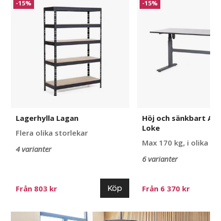
-15%
-15%
Lagan
och
sänkbart
Arbetsbord
Loke
Lagerhylla Lagan
Höj och sänkbart Ar
Loke
Flera olika storlekar
Max 170 kg, i olika st
4 varianter
6 varianter
Köp
Från 803 kr
Från 6 370 kr