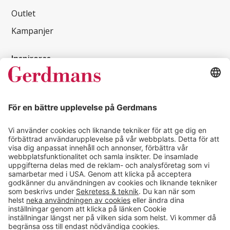
Outlet
Kampanjer
Inspireras
Kundcase
Magasin
Läsvärt
Kontakt
info@gerdmans.se
0433-740 80
Kundservice öppettider
Vardagar 07.30-17.00